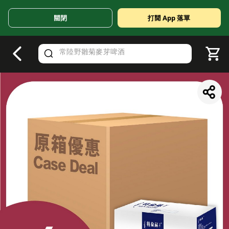
關閉
打開 App 落單
V
alid Until 30 June 2026