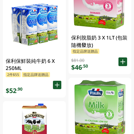
保利脫脂奶 3 X 1LT (包裝
隨機發放)
指定品牌送贈品
保利保鮮裝純牛奶 6 X
$81.00
$46
.50
250ML
2件$55
指定品牌送贈品
$52
.90