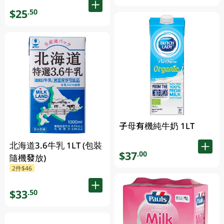
$25
.50
子母有機純牛奶 1LT
北海道3.6牛乳 1LT (包裝
$37
.00
隨機發放)
2件$46
$33
.50