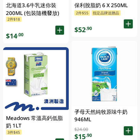
北海道3.6牛乳迷你裝
保利脫脂奶 6 X 250ML
200ML (包裝隨機發放)
2件$55
指定品牌送贈品
2件$18
$52
.90
$14
.00
子母天然純牧原味牛奶
Meadows 常溫高鈣低脂
946ML
奶 1LT
$24.00
3件$45
$15
.90