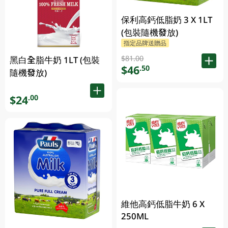
保利高鈣低脂奶 3 X 1LT
(包裝隨機發放)
指定品牌送贈品
$81.00
黑白全脂牛奶 1LT (包裝
$46
.50
隨機發放)
$24
.00
維他高鈣低脂牛奶 6 X
250ML