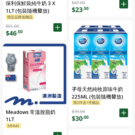
保利保鮮裝純牛奶 3 X
$47.00
$23
.50
1LT (包裝隨機發放)
指定品牌送贈品
$81.00
$46
.50
子母天然純牧原味牛奶
225ML (包裝隨機發放)
買2件送1件贈品
Meadows 常溫脫脂奶
$39.00
$30
.00
1LT
3件$45