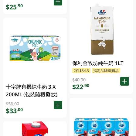
$25
.50
保利金牧坊純牛奶 1LT
2件$34.3
指定品牌送贈品
$40.90
$22
.90
十字牌有機純牛奶 3 X
200ML (包裝隨機發放)
$56.00
$33
.00