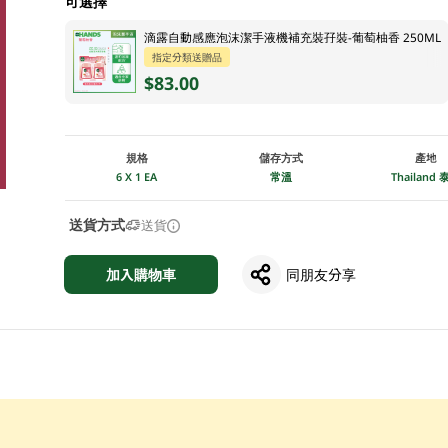
可選擇
滴露自動感應泡沫潔手液機補充裝孖裝-葡萄柚香 250ML
指定分類送贈品
$83.00
規格
儲存方式
產地
6 X 1 EA
常溫
Thailand 
送貨方式
送貨
加入購物車
同朋友分享