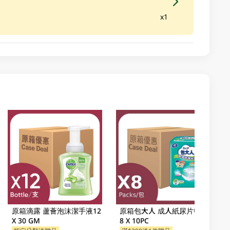
x1
原箱滴露 蘆薈泡沫潔手液12
原箱包大人 成人紙尿片中碼
X 30 GM
8 X 10PC