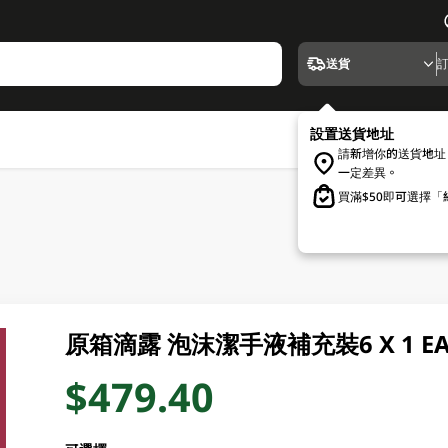
送貨
設置送貨地址
請新增你的送貨地址
一定差異。
買滿$50即可選擇
原箱滴露 泡沫潔手液補充裝6 X 1 E
$479.40