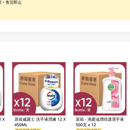
限，售完即止
 X
原箱威露士 洗手液潤膚 12 X
原箱 - 滴露滋潤倍護潔手液
450ML
500克 x 12