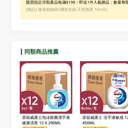
購買指定分類產品每滿$198，即送1件人氣贈品；數量有
[贈品]
維達抱抱綿3層衛生紙-天然無香 10rolls
同類商品推薦
原箱威露士泡沫殺菌潔手液
原箱威露士 洗手液敏感 12
健康清香 12 X 290ML
450ML