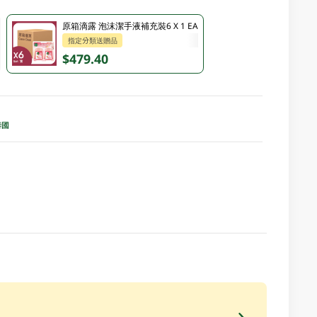
原箱滴露 泡沫潔手液補充裝6 X 1 EA
指定分類送贈品
$479.40
泰國