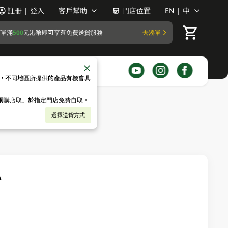
註冊 | 登入
客戶幫助
門店位置
EN | 中
訂單滿
500
元港幣即可享有免費送貨服務
去湊單
，不同地區所提供的產品有機會具
「網購店取」於指定門店免費自取。
選擇送貨方式
A