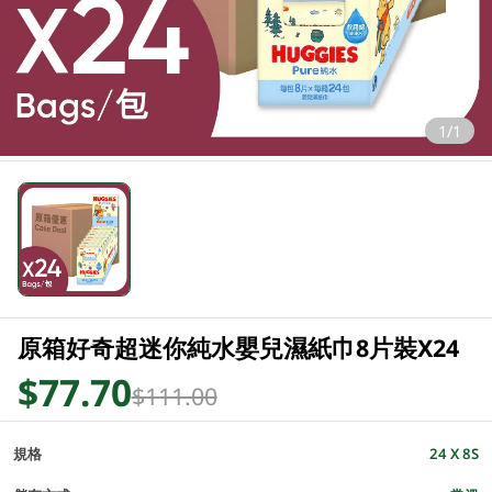
1/1
原箱好奇超迷你純水嬰兒濕紙巾8片裝X24
$77.70
$111.00
規格
24 X 8S