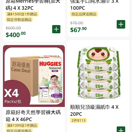
原箱Merries學習褲(加大
強生手口純水濕巾 3 X
碼) 4 X 32PC
100PC
滿$1500送1件贈品
指定品牌送贈品
指定分類送贈品
$70.00
$600.00
$67
.90
$400
.00
順順兒頂級濕紙巾 4 X
原箱好奇天然學習褲大碼
20PC
箱 4 X 46PC
2件$113
滿$1399送1件贈品
指定品牌送贈品