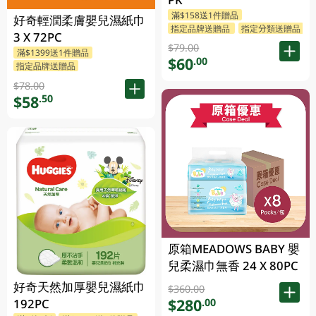
滿$158送1件贈品
好奇輕潤柔膚嬰兒濕紙巾
指定品牌送贈品
指定分類送贈品
3 X 72PC
$79.00
滿$1399送1件贈品
$60
.00
指定品牌送贈品
$78.00
$58
.50
原箱MEADOWS BABY 嬰
兒柔濕巾無香 24 X 80PC
好奇天然加厚嬰兒濕紙巾
$360.00
$280
.00
192PC