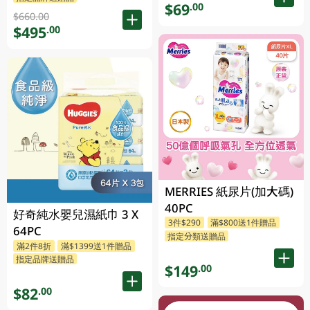
$69
.00
$660.00
$495
.00
MERRIES 紙尿片(加大碼)
40PC
好奇純水嬰兒濕紙巾 3 X
3件$290
滿$800送1件贈品
64PC
指定分類送贈品
滿2件8折
滿$1399送1件贈品
指定品牌送贈品
$149
.00
$82
.00