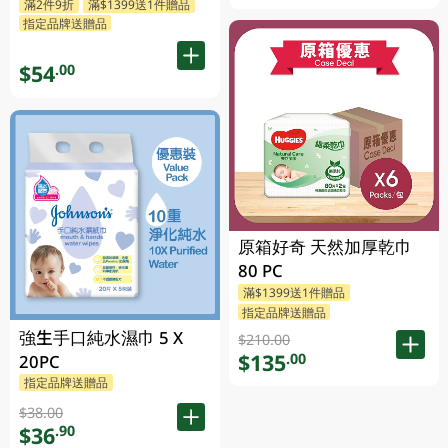
滿2件9折
滿$1399送1件贈品
指定品牌送贈品
$54
.00
原箱好奇 天然加厚乾巾
80 PC
滿$1399送1件贈品
指定品牌送贈品
強生手口純水濕巾 5 X
$210.00
$135
.00
20PC
指定品牌送贈品
$38.00
$36
.90