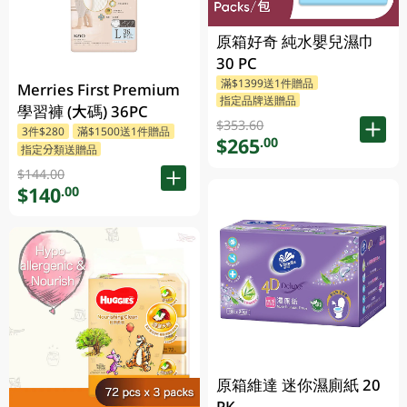
原箱好奇 純水嬰兒濕巾
30 PC
滿$1399送1件贈品
Merries First Premium
指定品牌送贈品
學習褲 (大碼) 36PC
$353.60
3件$280
滿$1500送1件贈品
$265
.00
指定分類送贈品
$144.00
$140
.00
原箱維達 迷你濕廁紙 20
PK