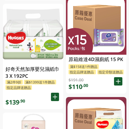
原箱維達4D濕廁紙 15 PK
滿$158送1件贈品
好奇天然加厚嬰兒濕紙巾
指定品牌送贈品
指定分類送贈品
3 X 192PC
$191.00
滿2件9折
滿$1399送1件贈品
$110
.00
指定品牌送贈品
$139
.90