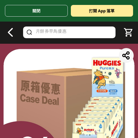
關閉
打開 App 落單
V
alid Until 30 June 2026