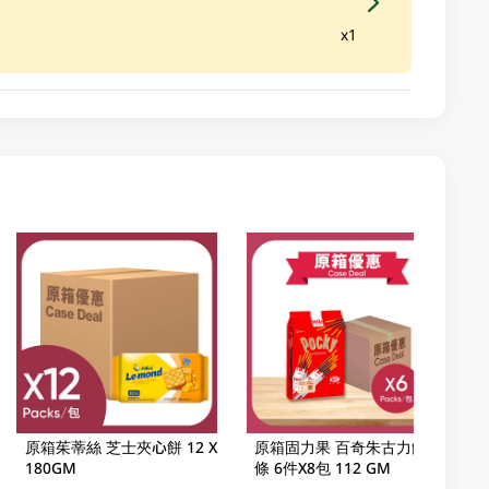
x1
原箱茱蒂絲 芝士夾心餅 12 X
原箱固力果 百奇朱古力餅乾
180GM
條 6件X8包 112 GM