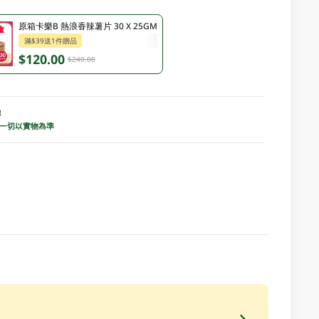
原箱卡樂B 熱浪香辣薯片 30 X 25GM
滿$39送1件贈品
$120.00
$240.00
地
 一切以實物為準