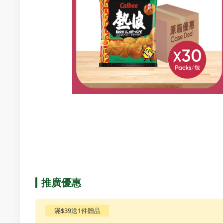
推廣優惠
滿$39送1件贈品