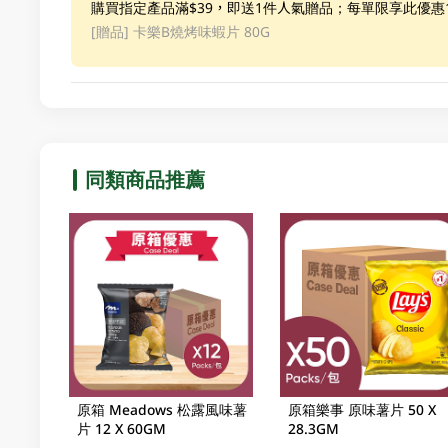
購買指定產品滿$39，即送1件人氣贈品；每單限享此優
[贈品]
卡樂B燒烤味蝦片 80G
同類商品推薦
原箱 Meadows 松露風味薯
原箱樂事 原味薯片 50 X
片 12 X 60GM
28.3GM