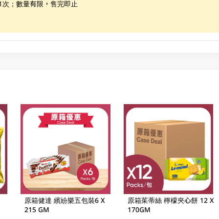
惠1次；數量有限，售完即止
原箱健達 繽紛樂五包裝6 X
原箱茱蒂絲 檸檬夾心餅 12 X
215 GM
170GM