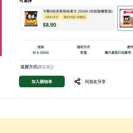
可選擇
卡樂b熱浪香辣味薯片 25GM (包裝隨機發放)
3件$18.9
滿$39送1件贈品
$8.90
規格
儲存方式
產
30 X 25GM
常溫
圖片產區只供參考,
送貨方式
送貨
加入購物車
同朋友分享