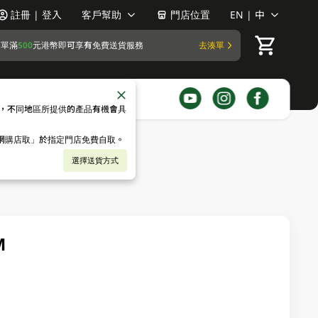
註冊 | 登入
客戶幫助
門店位置
EN | 中
訂單滿
500
元港幣即可享有免費送貨服務
去湊單
，不同地區所提供的產品有機會具
「網購店取」於指定門店免費自取。
選擇送貨方式
M