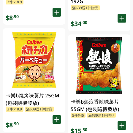
192G
3件$18.9
滿$39送1件贈品
$8
.90
$34
.00
卡樂b燒烤味薯片 25GM
卡樂b熱浪香辣味薯片
(包裝隨機發放)
55GM (包裝隨機發放)
3件$18.9
滿$39送1件贈品
5件$45
滿$39送1件贈品
$8
.90
$15
.50