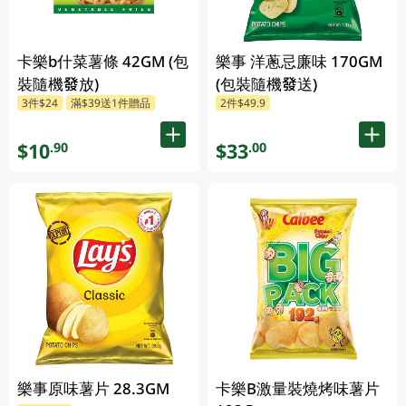
卡樂b什菜薯條 42GM (包
樂事 洋蔥忌廉味 170GM
裝隨機發放)
(包裝隨機發送)
3件$24
滿$39送1件贈品
2件$49.9
$10
$33
.90
.00
樂事原味薯片 28.3GM
卡樂B激量裝燒烤味薯片