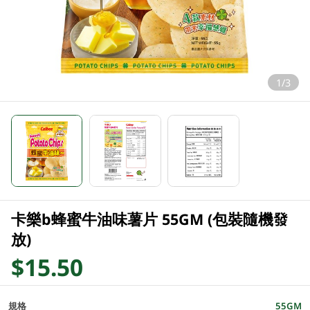
1/3
卡樂b蜂蜜牛油味薯片 55GM (包裝隨機發
放)
$15.50
規格
55GM