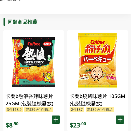
同類商品推薦
卡樂b熱浪香辣味薯片
卡樂b燒烤味薯片 105GM
25GM (包裝隨機發放)
(包裝隨機發放)
3件$18.9
滿$39送1件贈品
2件$37
滿$39送1件贈品
$8
$23
.90
.00