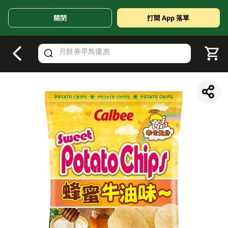
關閉
打開 App 落單
V
alid Until 30 June 2026