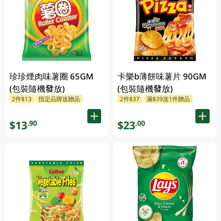
珍珍煙肉味薯圈 65GM
卡樂b薄餅味薯片 90GM
(包裝隨機發放)
(包裝隨機發放)
2件$13
指定品牌送贈品
2件$37
滿$39送1件贈品
$13
$23
.90
.00