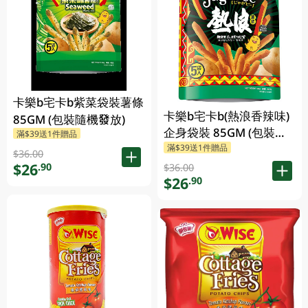
卡樂b宅卡b紫菜袋裝薯條
卡樂b宅卡b(熱浪香辣味)
85GM (包裝隨機發放)
企身袋裝 85GM (包裝隨
滿$39送1件贈品
滿$39送1件贈品
機發放)
$36.00
$26
.90
$36.00
$26
.90