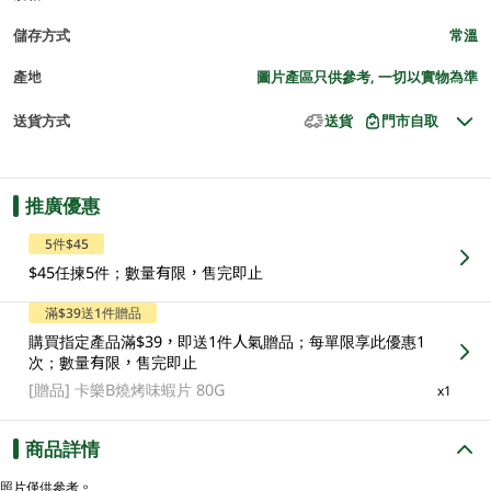
儲存方式
常溫
產地
圖片產區只供參考, 一切以實物為準
送貨方式
送貨
門市自取
推廣優惠
5件$45
$45任揀5件；數量有限，售完即止
滿$39送1件贈品
購買指定產品滿$39，即送1件人氣贈品；每單限享此優惠1
次；數量有限，售完即止
[贈品]
卡樂B燒烤味蝦片 80G
x1
商品詳情
照片僅供參考。