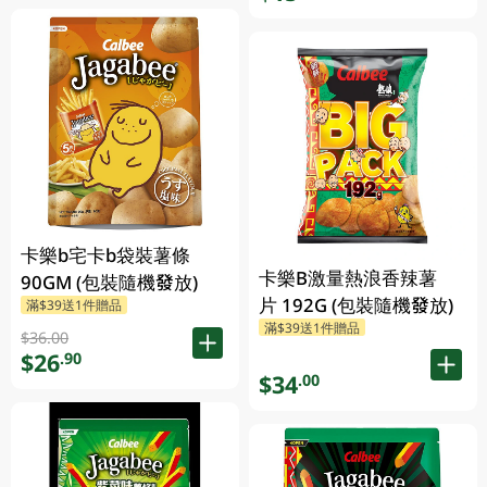
卡樂b宅卡b袋裝薯條
卡樂B激量熱浪香辣薯
90GM (包裝隨機發放)
片 192G (包裝隨機發放)
滿$39送1件贈品
滿$39送1件贈品
$36.00
$26
.90
$34
.00