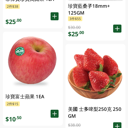
珍寶藍桑子18mm+
2件$38
125GM
3件$55
$25
.00
$30.00
$25
.00
珍寶富士蘋果 1EA
2件$15
美國 士多啤梨250克 250
GM
$10
.50
$38.00