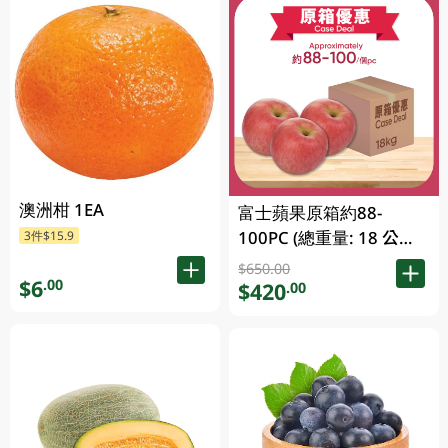
澳洲柑 1EA
富士蘋果原箱約88-
100PC (總重量: 18 公斤)
3件$15.9
1CS
$650.00
$6
.00
$420
.00