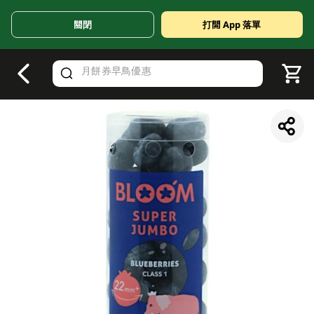
關閉
打開 App 落單
V
alid Until 30 June 2026