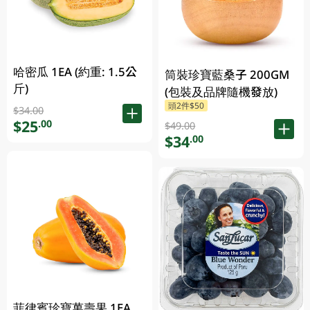
哈密瓜 1EA (約重: 1.5公
筒裝珍寶藍桑子 200GM
斤)
(包裝及品牌隨機發放)
頭2件$50
$34.00
$25
.00
$49.00
$34
.00
菲律賓珍寶萬壽果 1EA