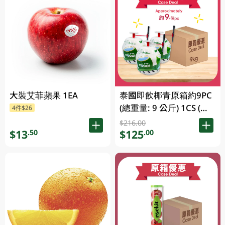
大裝艾菲蘋果 1EA
泰國即飲椰青原箱約9PC
(總重量: 9 公斤) 1CS (包
4件$26
裝及品牌隨機發放)
$216.00
$13
$125
.50
.00