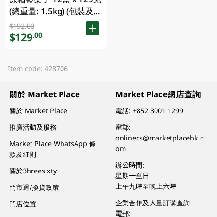
(總重量: 1.5kg) (包裝及品
牌隨機發放。)
$192.00
$129
.00
Item code: 428706
關於 Market Place
Market Place網店查詢
關於 Market Place
電話:
+852 3001 1299
推廣活動及服務
電郵:
onlinecs@marketplacehk.c
Market Place WhatsApp 條
om
款及細則
辦公時間:
關於3hreesixty
星期一至日
上午九時至晚上六時
門市退/換貨政策
企業合作及大量訂購查詢
門店位置
電郵: