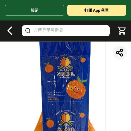
關閉
打開 App 落單
V
alid Until 30 June 2026