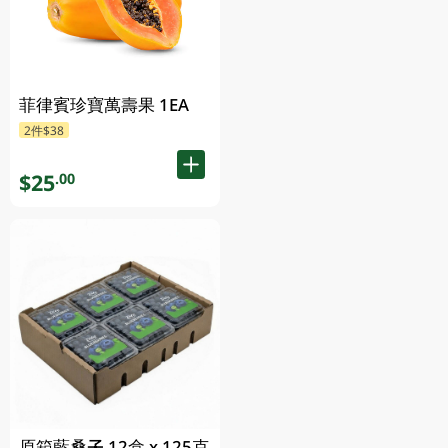
菲律賓珍寶萬壽果 1EA
2件$38
$25
.00
原箱藍桑子 12盒 x 125克