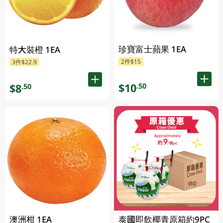
珍寶富士蘋果 1EA
特大裝橙 1EA
2件$15
3件$22.9
$10
.50
$8
.50
澳洲柑 1EA
泰國即飲椰青原箱約9PC