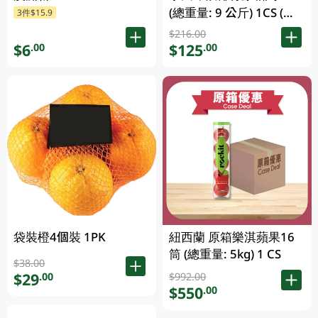
(總重量: 9 公斤) 1CS (包
3件$15.9
裝及品牌隨機發放)
$216.00
$6
$125
.00
.00
紐西蘭 原箱樂淇蘋果16
袋裝橙4個裝 1PK
筒 (總重量: 5kg) 1 CS
$38.00
$29
.00
$992.00
$550
.00