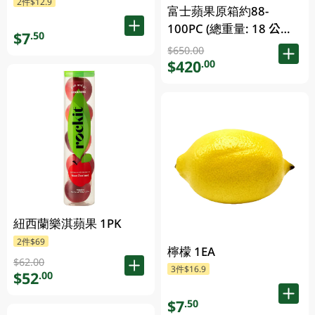
2件$12.9
富士蘋果原箱約88-
100PC (總重量: 18 公斤)
$7
.50
1CS
$650.00
$420
.00
紐西蘭樂淇蘋果 1PK
2件$69
檸檬 1EA
$62.00
3件$16.9
$52
.00
$7
.50