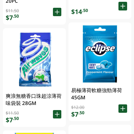
20PC
$14
.50
$11.50
$7
.50
易極薄荷軟糖強勁薄荷
爽浪無糖香口珠超涼薄荷
45GM
味袋裝 28GM
$12.00
$7
.50
$11.50
$7
.50