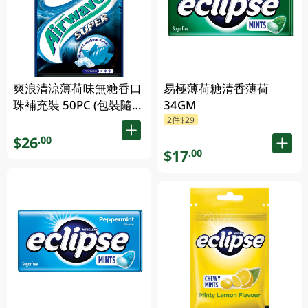
爽浪清涼薄荷味無糖香口
易極薄荷糖清香薄荷
珠補充裝 50PC (包裝隨機
34GM
2件$29
發放)
$26
.00
$17
.00