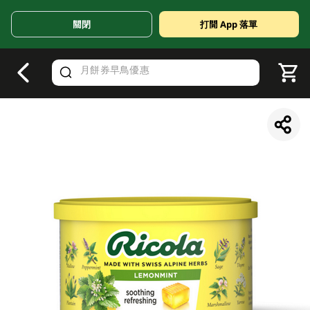
關閉
打開 App 落單
V
alid Until 30 June 2026