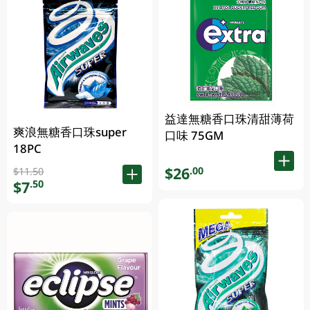
益達無糖香口珠清甜薄荷
爽浪無糖香口珠super
口味 75GM
18PC
$26
.00
$11.50
$7
.50