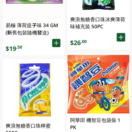
爽浪無糖香口珠冰爽薄荷
易極 薄荷提子味 34 GM
味補充裝 50PC
(新舊包裝隨機發送)
$26
.00
$19
.50
阿華田 機智豆包袋裝 1
爽浪無糖香口珠檸蜜
PK