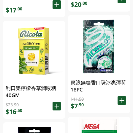
$20
.00
$17
.00
爽浪無糖香口珠冰爽薄荷
利口樂檸檬香草潤喉糖
18PC
40GM
$11.50
$7
.50
$23.90
$16
.50