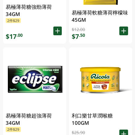
易極薄荷糖強勁薄荷
易極薄荷軟糖薄荷檸檬味
34GM
45GM
2件$29
$12.00
$17
$7
.00
.50
易極薄荷糖超強薄荷
利口樂甘草潤喉糖
34GM
100GM
2件$29
$25.90