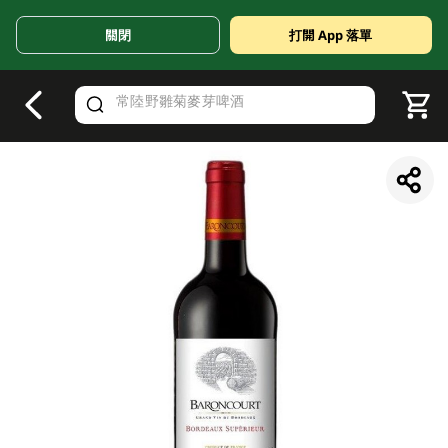
關閉
打開 App 落單
V
alid Until 30 June 2026