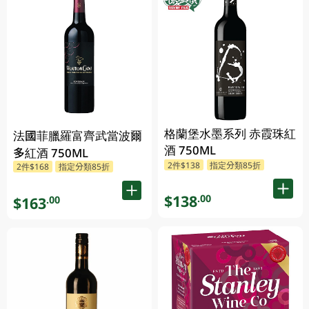
格蘭堡水墨系列 赤霞珠紅
法國菲臘羅富齊武當波爾
酒 750ML
多紅酒 750ML
2件$138
指定分類85折
2件$168
指定分類85折
$138
.00
$163
.00