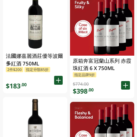
法國娜嘉麗酒莊優等波爾
原箱奔富冠蘭山系列 赤霞
多紅酒 750ML
珠紅酒 6 X 750ML
2件$200
指定分類85折
指定品牌9折
$774.00
$183
.00
$398
.00