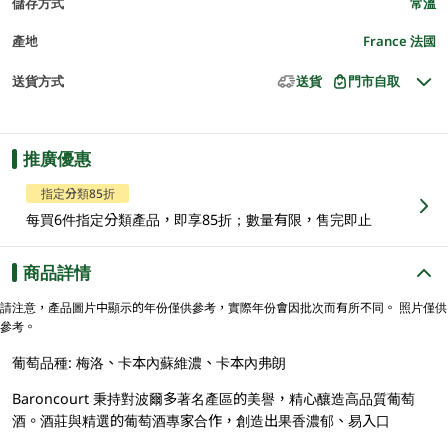
儲存方式
常溫
產地
France 法國
送貨方式
送貨
門市自取
推廣優惠
指定分類85折
每買6件指定分類產品，即享85折；數量有限，售完即止
商品詳情
請注意，產品圖片中顯示的年份僅供參考，實際年份會因批次而有所不同。 照片僅供
參考。
葡萄品種: 梅洛、卡本內蘇維濃、卡本內弗朗
Baroncourt 秉持對波爾多著名產區的美譽，精心釀造高品質葡萄
酒。酒莊與精選的葡萄酒專家合作，創造出果香濃郁、易入口