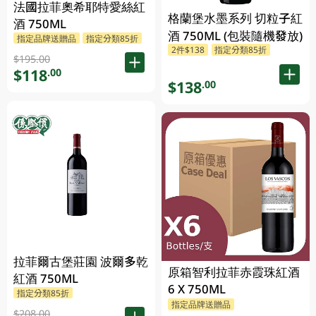
法國拉菲奧希耶特愛絲紅
格蘭堡水墨系列 切粒子紅
酒 750ML
酒 750ML (包裝隨機發放)
指定品牌送贈品
指定分類85折
2件$138
指定分類85折
$195.00
$118
.00
$138
.00
拉菲爾古堡莊園 波爾多乾
原箱智利拉菲赤霞珠紅酒
紅酒 750ML
6 X 750ML
指定分類85折
指定品牌送贈品
$208.00