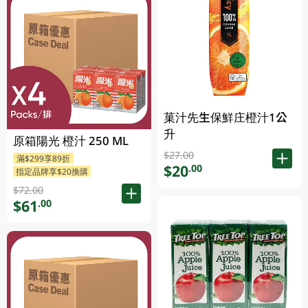
菓汁先生保鮮庄橙汁1公
升
原箱陽光 橙汁 250 ML
$27.00
滿$299享89折
$20
.00
指定品牌享$20換購
$72.00
$61
.00