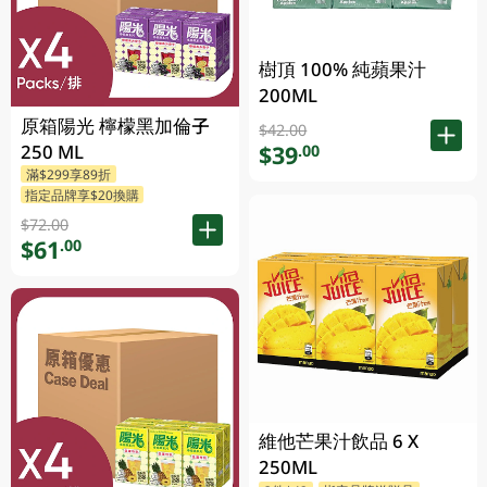
樹頂 100% 純蘋果汁
200ML
原箱陽光 檸檬黑加倫子
$42.00
250 ML
$39
.00
滿$299享89折
指定品牌享$20換購
$72.00
$61
.00
維他芒果汁飲品 6 X
250ML