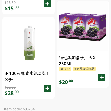
$16.50
$15
.00
維他黑加侖子汁 6 X
250ML
3件$42
指定品牌送贈品
iF 100% 椰青水紙盒裝1
公升
$20
.00
$32.00
$28
.00
Item code: 693234