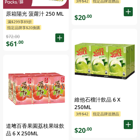
3件$42
指定品牌送贈品
原箱陽光 菠蘿汁 250 ML
$20
.00
滿$299享89折
指定品牌享$20換購
$72.00
$61
.00
維他石榴汁飲品 6 X
250ML
3件$42
指定品牌送贈品
道地百香果園荔枝果味飲
$20
.00
品 6 X 250ML