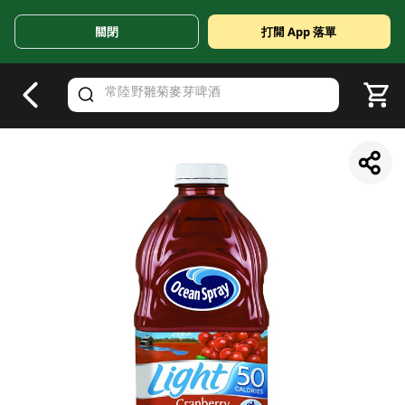
關閉
打開 App 落單
V
alid Until 30 June 2026