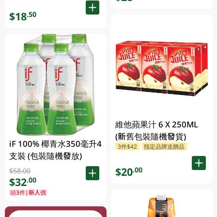
$18
.50
維他蘋果汁 6 X 250ML
(新舊包裝隨機發貨)
iF 100% 椰青水350毫升4
3件$42
指定品牌送贈品
支裝 (包裝隨機發放)
$20
.00
$58.00
$32
.00
頭3件|新人價