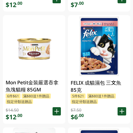
$12
$7
.00
.00
Mon Petit金裝嚴選吞拿
FELIX 成貓濕包 三文魚
魚塊貓糧 85GM
85克
6件$61
滿$80送1件贈品
5件$21
滿$80送1件贈品
指定分類送贈品
指定分類送贈品
$14.50
$7.50
$12
$6
.00
.00