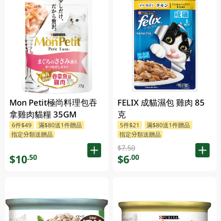
Mon Petit極尚料理包吞
FELIX 成貓濕包 雞肉 85
拿雞肉貓糧 35GM
克
6件$49
滿$80送1件贈品
5件$21
滿$80送1件贈品
指定分類送贈品
指定分類送贈品
$7.50
$10
$6
.50
.00