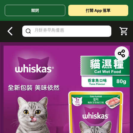
關閉
打開 App 落單
V
alid Until 30 June 2026