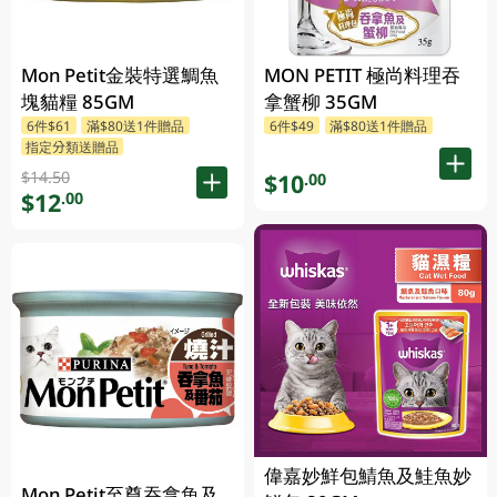
Mon Petit金裝特選鯛魚
MON PETIT 極尚料理吞
塊貓糧 85GM
拿蟹柳 35GM
6件$61
滿$80送1件贈品
6件$49
滿$80送1件贈品
指定分類送贈品
$14.50
$10
.00
$12
.00
偉嘉妙鮮包鯖魚及鮭魚妙
Mon Petit至尊吞拿魚及