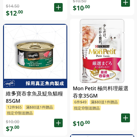
$10.50
$14.50
$10
.00
$12
.00
Mon Petit 極尚料理嚴選
維多寶吞拿魚及鯷魚貓糧
吞拿35GM
85GM
6件$49
滿$80送1件贈品
12件$65
滿$80送1件贈品
指定分類送贈品
指定分類送贈品
$10.00
$10
.00
$7
.00