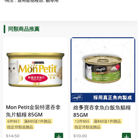
·用法 : 適用寵物種類: 貓專用
同類商品推薦
Mon Petit金裝特選吞拿
維多寶吞拿魚白飯魚貓糧
魚片貓糧 85GM
85GM
6件$61
滿$80送1件贈品
12件$65
滿$80送1件贈品
指定分類送贈品
指定分類送贈品
$14.50
$10.00