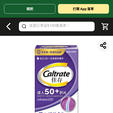
關閉
打開 App 落單
V
alid Until 30 June 2026