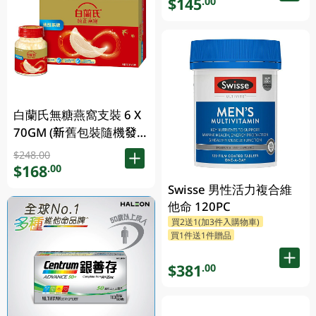
$145
.00
白蘭氏無糖燕窩支裝 6 X
70GM (新舊包裝隨機發
放)
$248.00
$168
.00
Swisse 男性活力複合維
他命 120PC
買2送1(加3件入購物車)
買1件送1件贈品
$381
.00