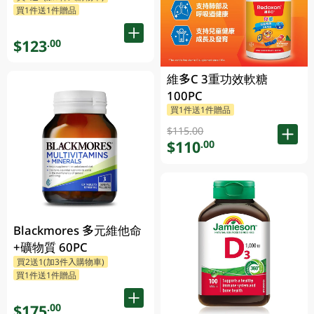
買1件送1件贈品
$123
.00
維多C 3重功效軟糖
100PC
買1件送1件贈品
$115.00
$110
.00
Blackmores 多元維他命
+礦物質 60PC
買2送1(加3件入購物車)
買1件送1件贈品
$175
.00