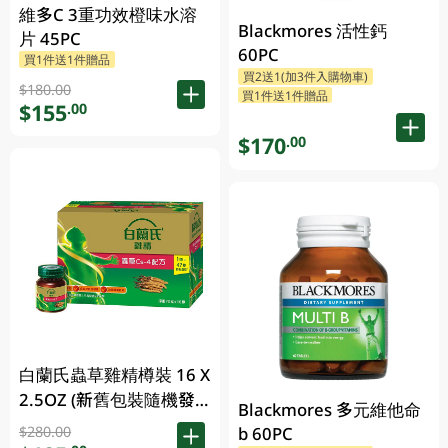
維多C 3重功效橙味水溶
Blackmores 活性鈣
片 45PC
60PC
買1件送1件贈品
買2送1(加3件入購物車)
$180.00
買1件送1件贈品
$155
.00
$170
.00
白蘭氏蟲草雞精樽裝 16 X
2.5OZ (新舊包裝隨機發
Blackmores 多元維他命
放)
b 60PC
$280.00