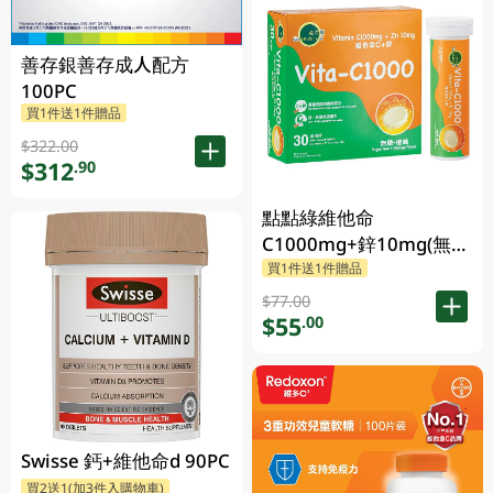
善存銀善存成人配方
100PC
買1件送1件贈品
$322.00
$312
.90
點點綠維他命
C1000mg+鋅10mg(無糖
橙味)30PC
買1件送1件贈品
$77.00
$55
.00
Swisse 鈣+維他命d 90PC
買2送1(加3件入購物車)