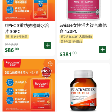
Swisse女性活力複合維他
維多C 3重功效橙味水溶
命 120PC
片 30PC
買1件送1件贈品
買2送1(加3件入購物車)
買1件送1件贈品
$118.00
$86
.00
$381
.00