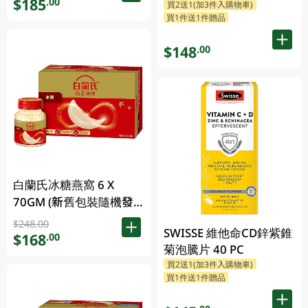
$185
.00
買2送1(加3件入購物車)
買1件送1件贈品
$148
.00
白蘭氏冰糖燕窩 6 X
70GM (新舊包裝隨機發
放)
$248.00
SWISSE 維他命CD鋅紫錐
$168
.00
菊泡騰片 40 PC
買2送1(加3件入購物車)
買1件送1件贈品