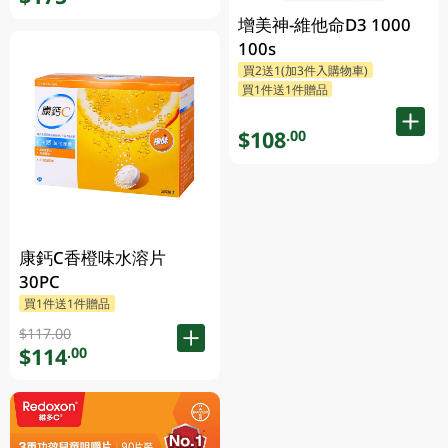
增美神-維他命D3 1000
100s
買2送1(加3件入購物車)
買1件送1件贈品
$108
.00
康鈣C香橙味水溶片
30PC
買1件送1件贈品
$117.00
$114
.00