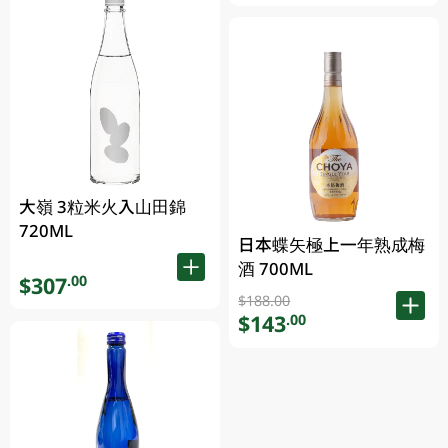
大嶺 3粒米火入山田錦
720ML
日本蝶矢極上一年熟成梅
酒 700ML
$307
.00
$188.00
$143
.00