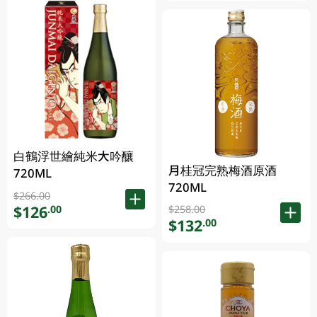
白鶴浮世繪純米大吟釀
月桂冠完熟梅酒原酒
720ML
720ML
$266.00
$126
.00
$258.00
$132
.00