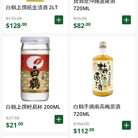
寶酒造沖繩菠蘿酒
白鶴上撰紙盒清酒 2LT
720ML
$170.00
$93.00
$128
$82
.00
.00
白鶴手摘南高梅原酒
白鶴上撰輕易杯 200ML
720ML
$27.50
$21
.00
$184.00
$112
.00