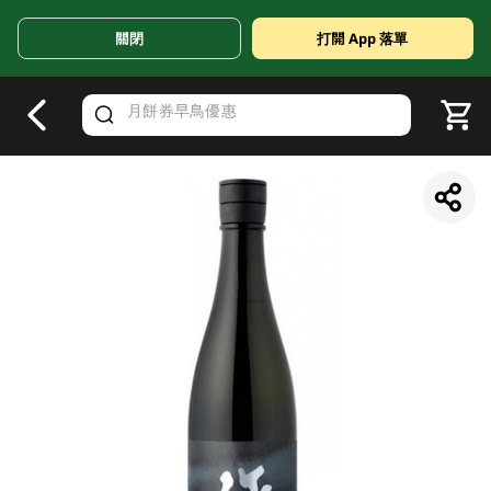
關閉
打開 App 落單
V
alid Until 30 June 2026