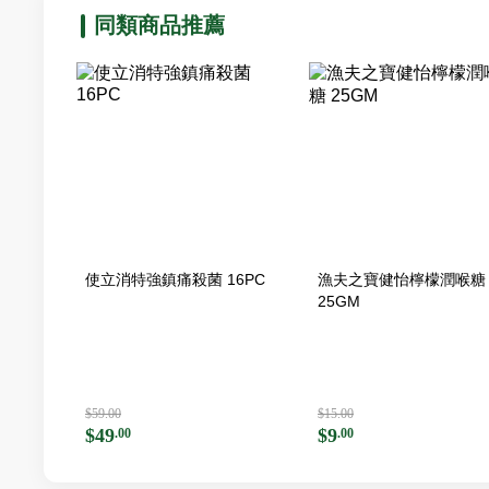
同類商品推薦
使立消特強鎮痛殺菌 16PC
漁夫之寶健怡檸檬潤喉糖
25GM
$59.00
$15.00
$49
$9
.00
.00