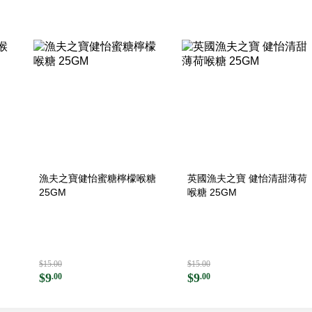
漁夫之寶健怡蜜糖檸檬喉糖
英國漁夫之寶 健怡清甜薄荷
25GM
喉糖 25GM
$15.00
$15.00
$9
$9
.00
.00