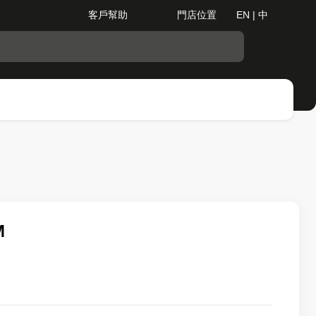
客戶幫助
門店位置
EN | 中
M