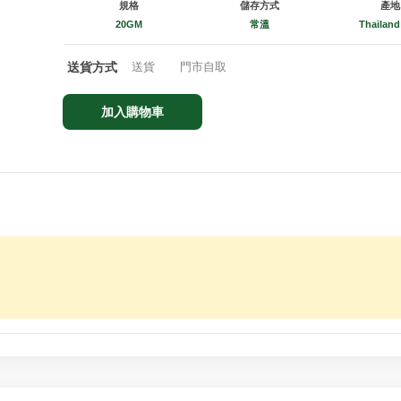
規格
儲存方式
產地
20GM
常溫
Thailan
送貨方式
送貨
門市自取
加入購物車