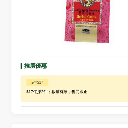
推廣優惠
2件$17
$17任揀2件；數量有限，售完即止