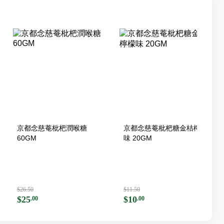
京都念慈菴枇杷潤喉糖
京都念慈菴枇杷糖金桔檸檬
60GM
味 20GM
$26.50
$11.50
$25
$10
.00
.00