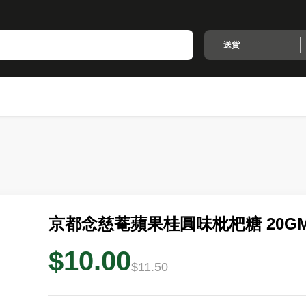
送貨
京都念慈菴蘋果桂圓味枇杷糖 20G
$10.00
$11.50