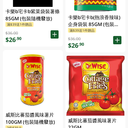
卡樂b宅卡b紫菜袋裝薯條
卡樂b宅卡b(熱浪香辣味)
85GM (包裝隨機發放)
企身袋裝 85GM (包裝隨
滿$39送1件贈品
滿$39送1件贈品
機發放)
$36.00
$26
.90
$36.00
$26
.90
威斯比蕃茄醬風味薯片
威斯比蕃茄醬風味薯片
100GM (包裝隨機發放)
22GM
2件$39.9