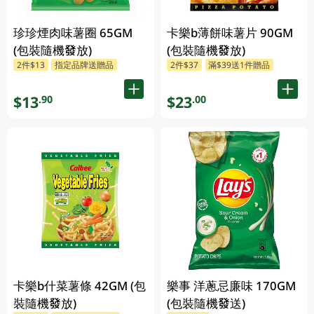
珍珍煙肉味薯圈 65GM
卡樂b薄餅味薯片 90GM
(包裝隨機發放)
(包裝隨機發放)
2件$13
指定品牌送贈品
2件$37
滿$39送1件贈品
$13
$23
.90
.00
卡樂b什菜薯條 42GM (包
樂事 洋蔥忌廉味 170GM
裝隨機發放)
(包裝隨機發送)