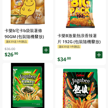
卡樂b宅卡b袋裝薯條
卡樂B激量熱浪香辣薯
90GM (包裝隨機發放)
片 192G (包裝隨機發放)
滿$39送1件贈品
滿$39送1件贈品
$36.00
$26
.90
$34
.00