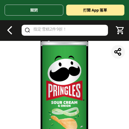
關閉
打開 App 落單
V
alid Until 30 June 2026