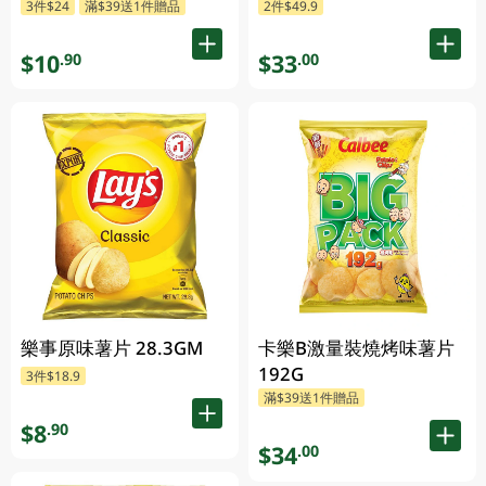
3件$24
滿$39送1件贈品
2件$49.9
$10
$33
.90
.00
樂事原味薯片 28.3GM
卡樂B激量裝燒烤味薯片
192G
3件$18.9
滿$39送1件贈品
$8
.90
$34
.00