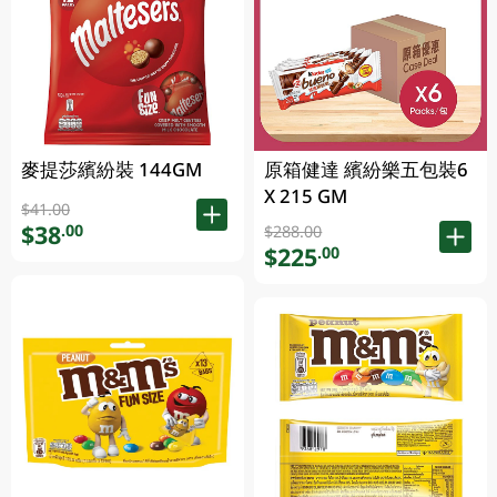
麥提莎繽紛裝 144GM
原箱健達 繽紛樂五包裝6
X 215 GM
$41.00
$38
.00
$288.00
$225
.00