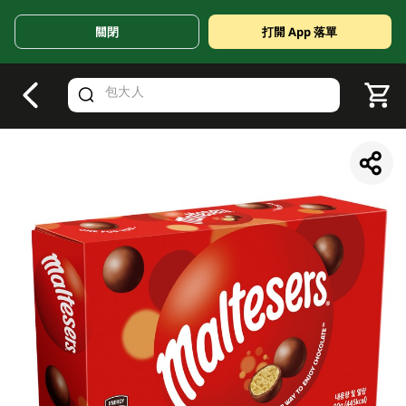
關閉
打開 App 落單
V
alid Until 30 June 2026