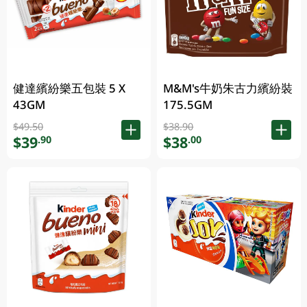
健達繽紛樂五包裝 5 X
M&M's牛奶朱古力繽紛裝
43GM
175.5GM
$49.50
$38.90
$39
$38
.90
.00