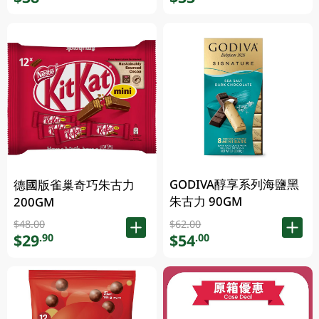
GODIVA醇享系列海鹽黑
德國版雀巢奇巧朱古力
朱古力 90GM
200GM
$48.00
$62.00
$29
$54
.90
.00