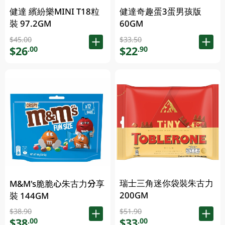
健達 繽紛樂MINI T18粒
健達奇趣蛋3蛋男孩版
裝 97.2GM
60GM
$45.00
$33.50
$26
$22
.00
.90
瑞士三角迷你袋裝朱古力
M&M's脆脆心朱古力分享
200GM
裝 144GM
$38.90
$51.90
$38
$33
.00
.00