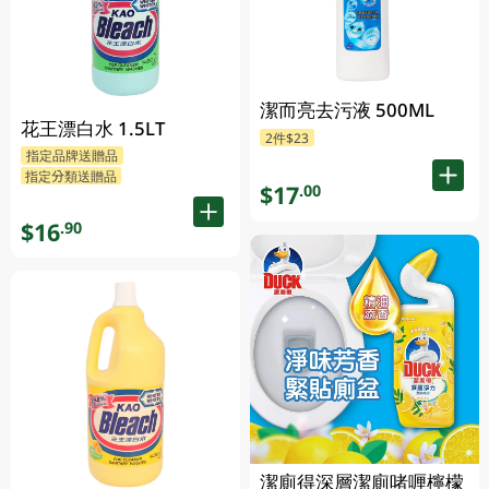
潔而亮去污液 500ML
花王漂白水 1.5LT
2件$23
指定品牌送贈品
指定分類送贈品
$17
.00
$16
.90
潔廁得深層潔廁啫喱檸檬