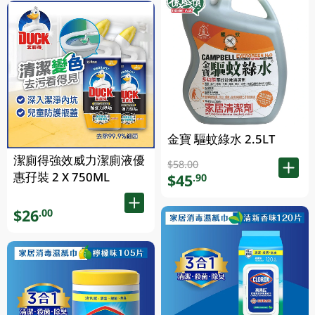
金寶 驅蚊綠水 2.5LT
潔廁得強效威力潔廁液優
$58.00
惠孖裝 2 X 750ML
$45
.90
$26
.00