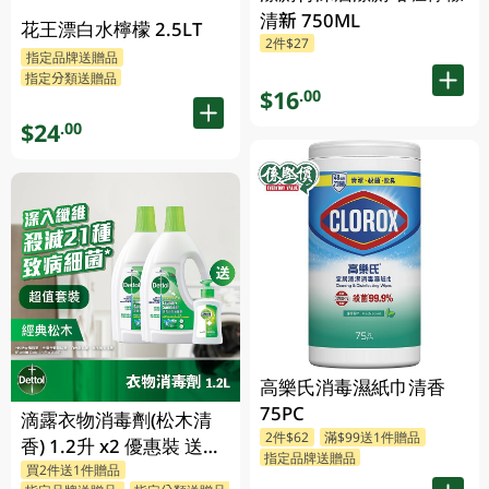
清新 750ML
花王漂白水檸檬 2.5LT
2件$27
指定品牌送贈品
指定分類送贈品
$16
.00
$24
.00
高樂氏消毒濕紙巾清香
75PC
滴露衣物消毒劑(松木清
2件$62
滿$99送1件贈品
香) 1.2升 x2 優惠裝 送贈
指定品牌送贈品
買2件送1件贈品
品 (贈品隨機發送)