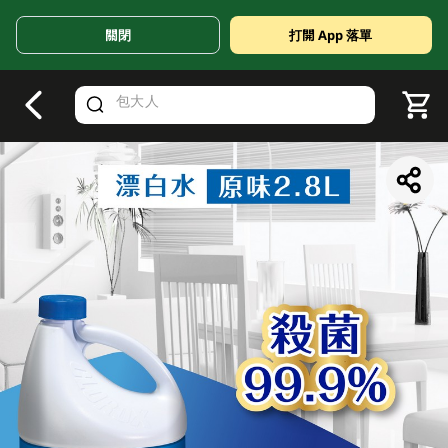
關閉
打開 App 落單
V
alid Until 30 June 2026