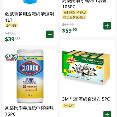
高樂氏消毒濕紙巾清香
105PC
滿$99送1件贈品
藍威寶多用途濃縮清潔劑
指定品牌送贈品
1LT
$66.00
2件$58
$59
.90
$41.00
$39
.00
3M 思高海綿百潔布 5PC
2件$27
高樂氏消毒濕紙巾檸檬味
75PC