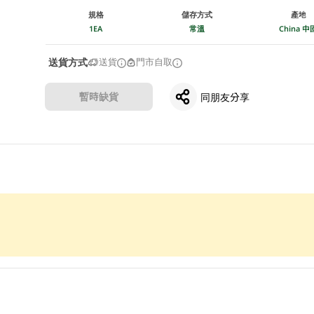
規格
儲存方式
產地
1EA
常溫
China 中
送貨方式
送貨
門市自取
暫時缺貨
同朋友分享