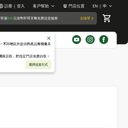
註冊 | 登入
客戶幫助
門店位置
EN | 中
訂單滿
500
元港幣即可享有免費送貨服務
去湊單
，不同地區所提供的產品有機會具
「網購店取」於指定門店免費自取。
選擇送貨方式