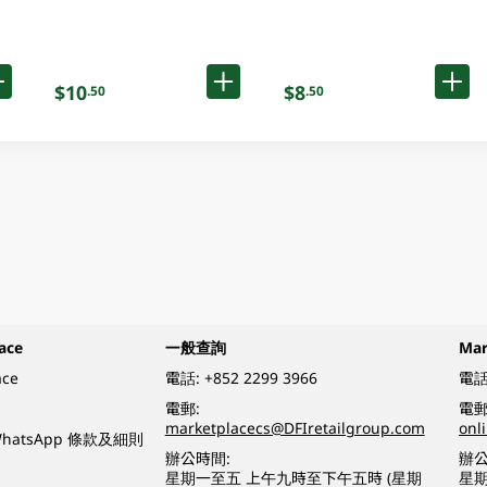
$10
$8
.50
.50
ace
一般查詢
Ma
ace
電話:
+852 2299 3966
電話
電郵:
電郵
marketplacecs@DFIretailgroup.com
onl
e WhatsApp 條款及細則
辦公時間:
辦公
星期一至五 上午九時至下午五時 (星期
星