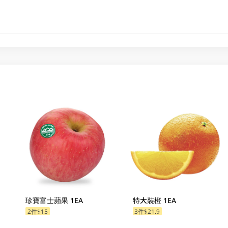
珍寶富士蘋果 1EA
特大裝橙 1EA
2件$15
3件$21.9