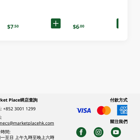
$7
$6
.50
.00
rket Place網店查詢
付款方式
:
+852 3001 1299
:
關注我們
inecs@marketplacehk.com
時間:
期一至日 上午九時至晚上六時