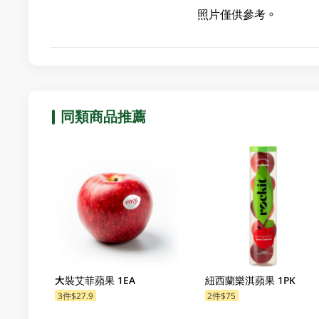
照片僅供參考。
同類商品推薦
大裝艾菲蘋果 1EA
紐西蘭樂淇蘋果 1PK
3件$27.9
2件$75