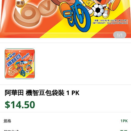
1/1
阿華田 機智豆包袋裝 1 PK
$14.50
規格
1PK