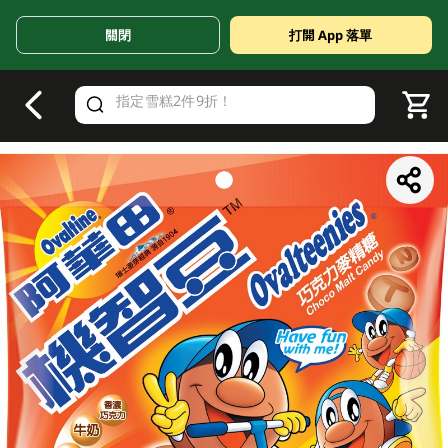
關閉
打開 App 落單
V
alid Until 30 June 2026