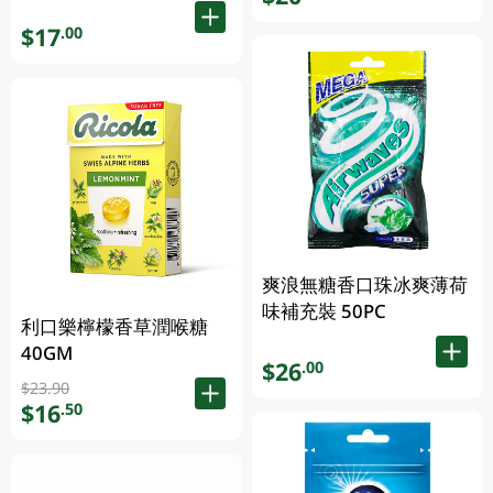
$17
.00
爽浪無糖香口珠冰爽薄荷
味補充裝 50PC
利口樂檸檬香草潤喉糖
40GM
$26
.00
$23.90
$16
.50