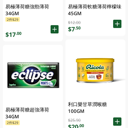
易極薄荷糖強勁薄荷
易極薄荷軟糖薄荷檸檬味
34GM
45GM
2件$29
$12.00
$7
.50
$17
.00
利口樂甘草潤喉糖
易極薄荷糖超強薄荷
100GM
34GM
$25.90
2件$29
$20
.00