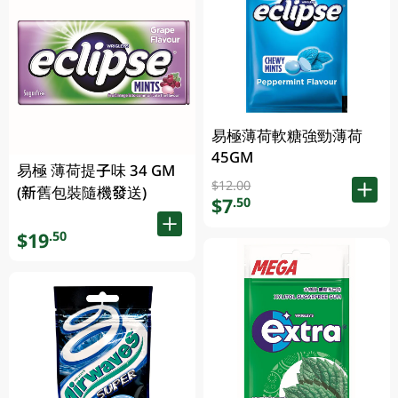
易極薄荷軟糖強勁薄荷
45GM
易極 薄荷提子味 34 GM
$12.00
(新舊包裝隨機發送)
$7
.50
$19
.50