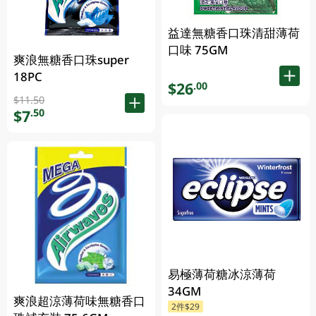
益達無糖香口珠清甜薄荷
口味 75GM
爽浪無糖香口珠super
18PC
$26
.00
$11.50
$7
.50
易極薄荷糖冰涼薄荷
34GM
爽浪超涼薄荷味無糖香口
2件$29