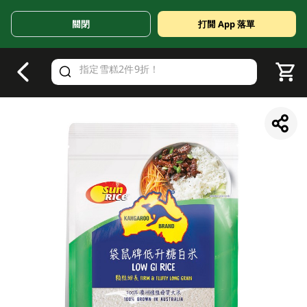
關閉
打開 App 落單
V
alid Until 30 June 2026