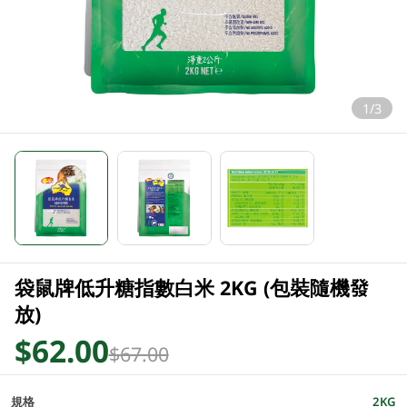
1/3
袋鼠牌低升糖指數白米 2KG (包裝隨機發
放)
$62.00
$67.00
規格
2KG