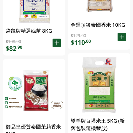
金暹頂級泰國香米 10KG
袋鼠牌精選絲苗 8KG
$129.00
$110
.00
$108.90
$82
.90
雙羊牌百搭米王 5KG (新
御品皇優質泰國茉莉香米
舊包裝隨機發放)