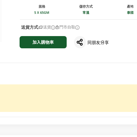
規格
儲存方式
產地
5 X 65GM
常溫
泰國
送貨方式
送貨
門市自取
加入購物車
同朋友分享