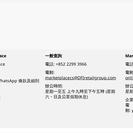
ace
一般查詢
Ma
ace
電話:
+852 2299 3966
電話
電郵:
電郵
marketplacecs@DFIretailgroup.com
onl
e WhatsApp 條款及細則
辦公時間:
辦公
星期一至五 上午九時至下午五時 (星期
星
六、日及公眾假期休息)
策
企
電
郵: