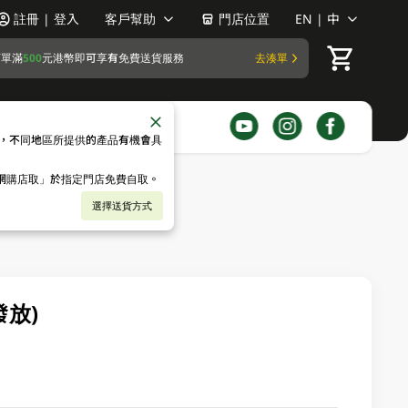
註冊 | 登入
客戶幫助
門店位置
EN | 中
訂單滿
500
元港幣即可享有免費送貨服務
去湊單
，不同地區所提供的產品有機會具
「網購店取」於指定門店免費自取。
選擇送貨方式
發放)