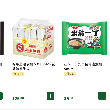
麵
福字上湯伊麵 5 X 90GM (包
出前一丁九州豬骨濃湯麵
裝隨機發放)
98GM
2件$26
9件$32
$25
$5
.00
.00