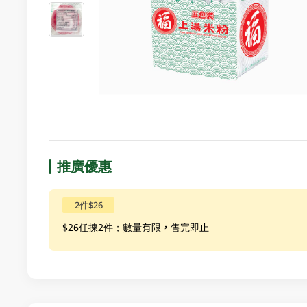
推廣優惠
2件$26
$26任揀2件；數量有限，售完即止