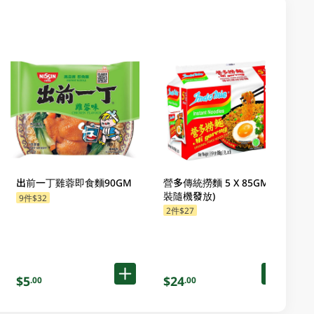
出前一丁雞蓉即食麵90GM
營多傳統撈麵 5 X 85GM (包
裝隨機發放)
9件$32
2件$27
$5
$24
.00
.00