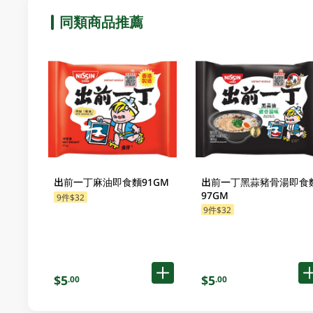
同類商品推薦
出前一丁麻油即食麵91GM
出前一丁黑蒜豬骨湯即食
97GM
9件$32
9件$32
$5
$5
.00
.00