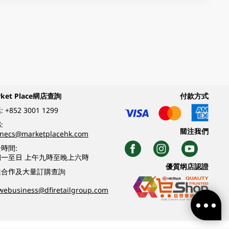
rket Place網店查詢
付款方式
:
+852 3001 1299
:
關注我們
inecs@marketplacehk.com
時間:
期一至日 上午九時至晚上六時
優質纲店認證
業合作及大量訂購查詢
webusiness@dfiretailgroup.com