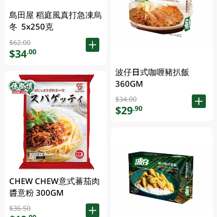
島田屋 稻庭風真打急凍烏
冬 5x250克
$62.00
$34
.00
波仔日式咖喱豬扒飯
360GM
$34.00
$29
.90
CHEW CHEW意式蕃茄肉
醬意粉 300GM
$36.50