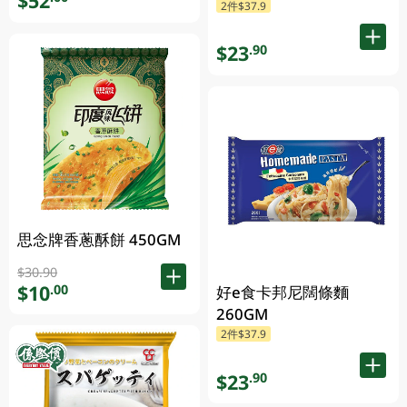
$52
2件$37.9
$23
.90
思念牌香蔥酥餅 450GM
$30.90
$10
.00
好e食卡邦尼闊條麵
260GM
2件$37.9
$23
.90