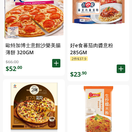
歐特加博士意館沙樂美腸
好e食蕃茄肉醬意粉
薄餅 320GM
285GM
2件$37.9
$66.00
$52
.00
$23
.90