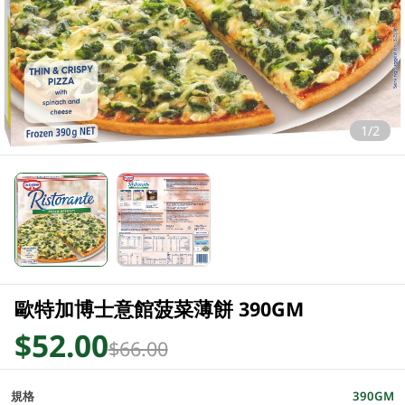
1/2
歐特加博士意館菠菜薄餅 390GM
$52.00
$66.00
規格
390GM