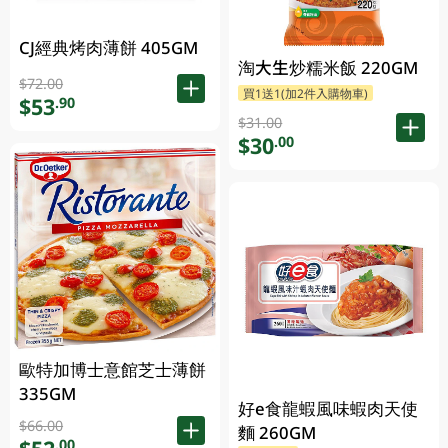
CJ經典烤肉薄餅 405GM
淘大生炒糯米飯 220GM
$72.00
買1送1(加2件入購物車)
$53
.90
$31.00
$30
.00
歐特加博士意館芝士薄餅
335GM
好e食龍蝦風味蝦肉天使
$66.00
麵 260GM
.00