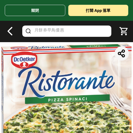
關閉
打開 App 落單
V
alid Until 30 June 2026