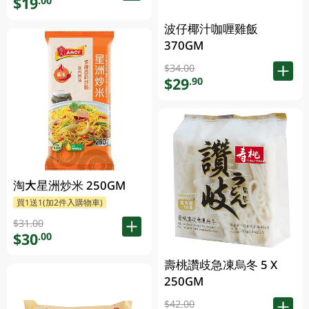
$19
.00
波仔椰汁咖喱雞飯
370GM
$34.00
$29
.90
淘大星洲炒米 250GM
買1送1(加2件入購物車)
$31.00
$30
.00
壽桃讚歧急凍烏冬 5 X
250GM
$42.00