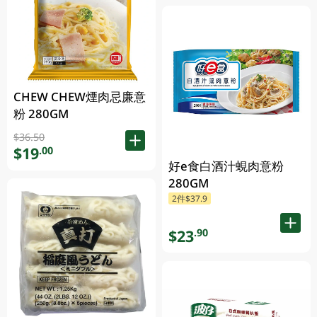
CHEW CHEW煙肉忌廉意
粉 280GM
$36.50
$19
.00
好e食白酒汁蜆肉意粉
280GM
2件$37.9
$23
.90