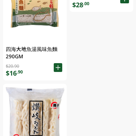
$28
.00
四海大地魚湯風味魚麵
290GM
$20.90
$16
.90