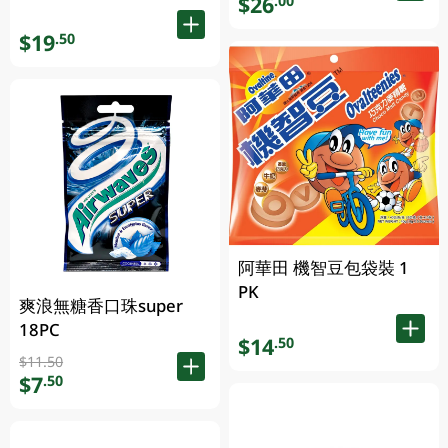
$26
.00
$19
.50
阿華田 機智豆包袋裝 1
PK
爽浪無糖香口珠super
18PC
$14
.50
$11.50
$7
.50