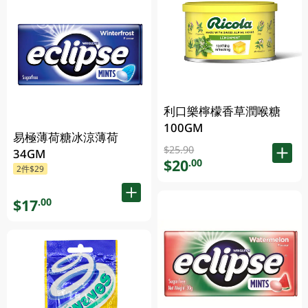
利口樂檸檬香草潤喉糖
100GM
易極薄荷糖冰涼薄荷
$25.90
34GM
$20
.00
2件$29
$17
.00