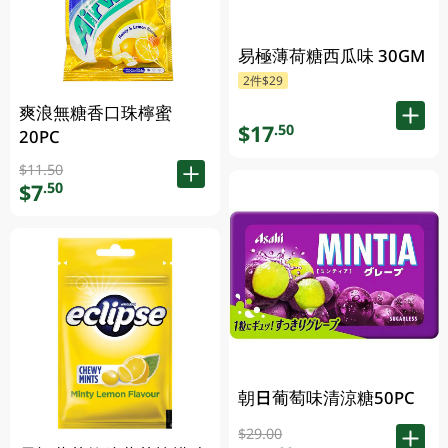
易極薄荷糖西瓜味 30GM
2件$29
爽浪無糖香口珠檸蜜
$17
.50
20PC
$11.50
$7
.50
朝日葡萄味清涼糖50PC
$29.00