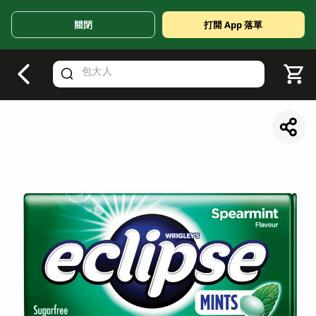
關閉
打開 App 落單
V
alid Until 30 June 2026