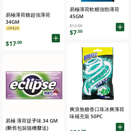
易極薄荷軟糖強勁薄荷
易極薄荷糖超強薄荷
45GM
34GM
$12.00
2件$29
$7
.50
$17
.00
爽浪無糖香口珠冰爽薄荷
味補充裝 50PC
易極 薄荷提子味 34 GM
(新舊包裝隨機發送)