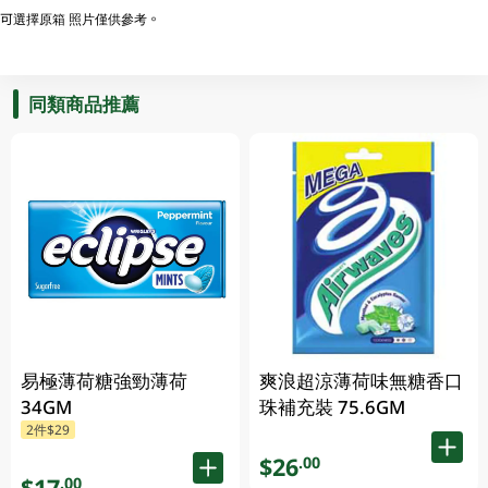
可選擇原箱 照片僅供參考。
同類商品推薦
易極薄荷糖強勁薄荷
爽浪超涼薄荷味無糖香口
34GM
珠補充裝 75.6GM
2件$29
$26
.00
$17
.00