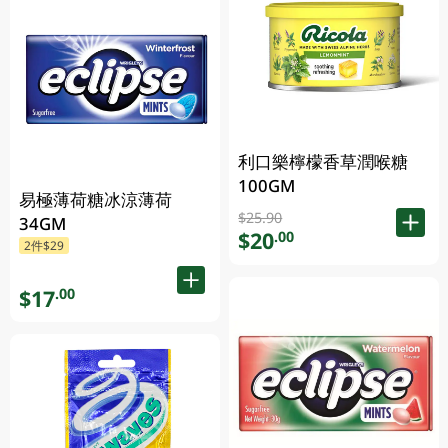
利口樂檸檬香草潤喉糖
100GM
易極薄荷糖冰涼薄荷
$25.90
34GM
$20
.00
2件$29
$17
.00