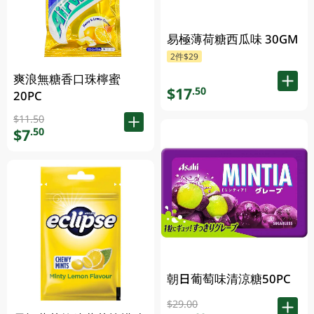
易極薄荷糖西瓜味 30GM
2件$29
爽浪無糖香口珠檸蜜
$17
.50
20PC
$11.50
$7
.50
朝日葡萄味清涼糖50PC
$29.00