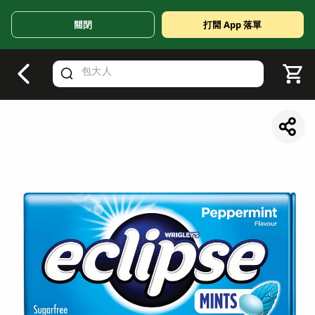
關閉
打開 App 落單
V
alid Until 30 June 2026