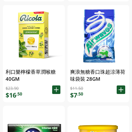
利口樂檸檬香草潤喉糖
爽浪無糖香口珠超涼薄荷
40GM
味袋裝 28GM
$23.90
$11.50
$16
$7
.50
.50