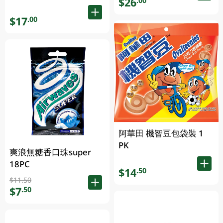
$26
.00
$17
.00
阿華田 機智豆包袋裝 1
PK
爽浪無糖香口珠super
18PC
$14
.50
$11.50
$7
.50