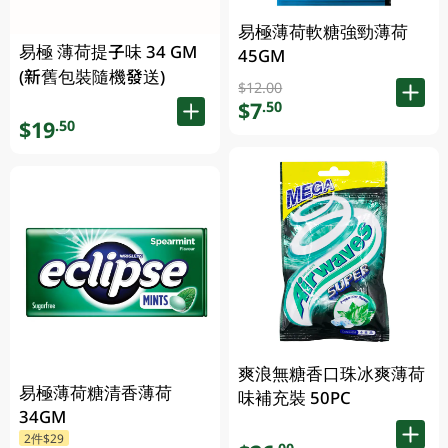
易極薄荷軟糖強勁薄荷
易極 薄荷提子味 34 GM
45GM
(新舊包裝隨機發送)
$12.00
$7
.50
$19
.50
爽浪無糖香口珠冰爽薄荷
易極薄荷糖清香薄荷
味補充裝 50PC
34GM
2件$29