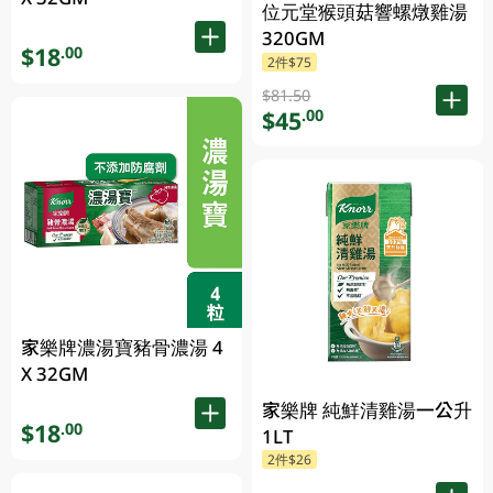
位元堂猴頭菇響螺燉雞湯
320GM
$18
.00
2件$75
$81.50
$45
.00
家樂牌濃湯寶豬骨濃湯 4
X 32GM
家樂牌 純鮮清雞湯一公升
$18
.00
1LT
2件$26