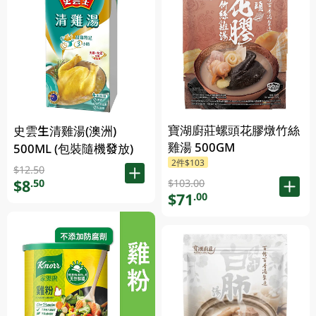
寶湖廚莊螺頭花膠燉竹絲
史雲生清雞湯(澳洲)
雞湯 500GM
500ML (包裝隨機發放)
2件$103
$12.50
$8
.50
$103.00
$71
.00