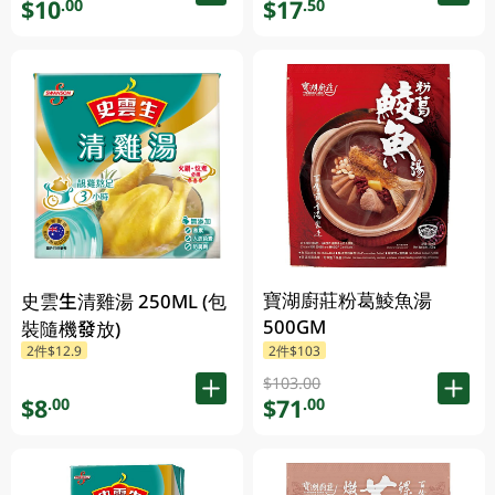
$10
$17
.00
.50
寶湖廚莊粉葛鯪魚湯
史雲生清雞湯 250ML (包
500GM
裝隨機發放)
2件$12.9
2件$103
$103.00
$8
$71
.00
.00