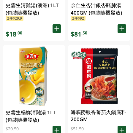
史雲生清雞湯(澳洲) 1LT
余仁生杏汁銀杏豬肺湯
(包裝隨機發放)
400GM (包裝隨機發放)
2件$29.9
2件$92
$18
$81
.00
.50
海底撈酸香蕃茄火鍋底料
史雲生極鮮清雞湯 1LT
200GM
(包裝隨機發放)
$20.50
$51.50