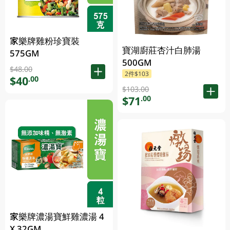
家樂牌雞粉珍寶裝
寶湖廚莊杏汁白肺湯
575GM
500GM
$48.00
2件$103
$40
.00
$103.00
$71
.00
家樂牌濃湯寶鮮雞濃湯 4
X 32GM