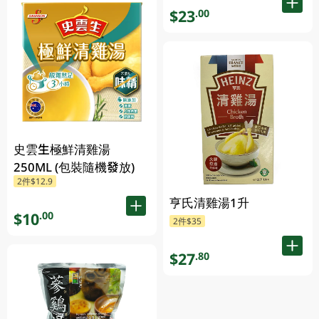
$23
.00
史雲生極鮮清雞湯
250ML (包裝隨機發放)
2件$12.9
亨氏清雞湯1升
$10
.00
2件$35
$27
.80