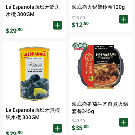
La Espanola西班牙鯷魚
海底撈火鍋響鈴卷120g
水欖 300GM
$26.00
$12
.50
$29
.90
海底撈番茄牛肉自煮火鍋
La Espanola西班牙無核
套餐345g
黑水欖 300GM
$49.50
$35
.00
$29
.90