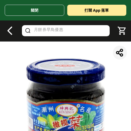
關閉
打開 App 落單
V
alid Until 30 June 2026