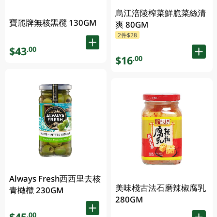
烏江涪陵榨菜鮮脆菜絲清
寶麗牌無核黑欖 130GM
爽 80GM
2件$28
$43
.00
$16
.00
Always Fresh西西里去核
美味棧古法石磨辣椒腐乳
青橄欖 230GM
280GM
$45
.00