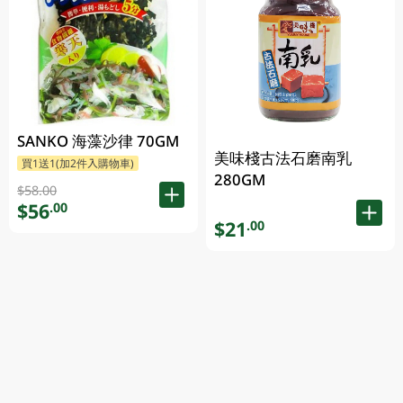
SANKO 海藻沙律 70GM
美味棧古法石磨南乳
買1送1(加2件入購物車)
280GM
$58.00
$56
.00
$21
.00