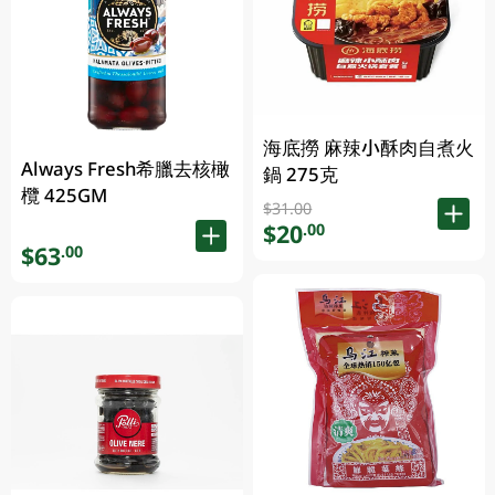
海底撈 麻辣小酥肉自煮火
Always Fresh希臘去核橄
鍋 275克
欖 425GM
$31.00
$20
.00
$63
.00