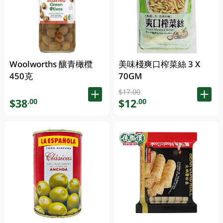
Woolworths 釀青橄欖
美味棧爽口榨菜絲 3 X
450克
70GM
$17.00
$38
$12
.00
.00