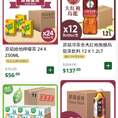
原箱淳茶舍大紅袍無糖烏
原箱維他檸檬茶 24 X
龍茶飲料 12 X 1.2LT
250ML
滿$299享89折
指定品牌送贈品
$204.00
$76.00
$137
.00
$56
.00