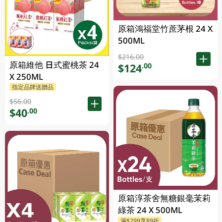
原箱鴻福堂竹蔗茅根 24 X
500ML
$216.00
原箱維他 日式蜜桃茶 24
$124
.00
X 250ML
指定品牌送贈品
$56.00
$40
.00
原箱淳茶舍無糖銀毫茉莉
綠茶 24 X 500ML
滿$299享89折