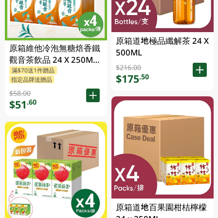
原箱道地極品纖解茶 24 X
原箱維他冷泡無糖焙香鐵
500ML
觀音茶飲品 24 X 250ML
$216.00
滿$70送1件贈品
(新舊包裝隨機發貨)
$175
.50
指定品牌送贈品
$58.00
$51
.60
原箱道地百果園柑桔檸檬