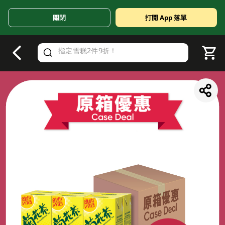
關閉
打開 App 落單
V
alid Until 30 June 2026