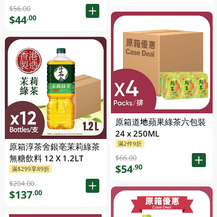
$56.00
$44
.00
原箱道地蘋果綠茶六包裝
24 x 250ML
滿2件9折
原箱淳茶舍銀亳茉莉綠茶
無糖飲料 12 X 1.2LT
$66.00
$54
.90
滿$299享89折
$204.00
$137
.00