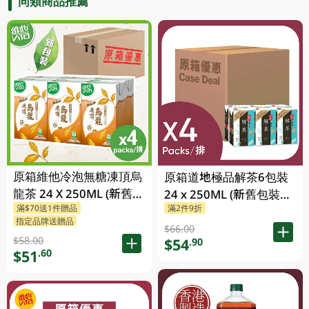
同類商品推薦
原箱維他冷泡無糖凍頂烏
原箱道地極品解茶6包裝
龍茶 24 X 250ML (新舊包
24 x 250ML (新舊包裝隨
滿$70送1件贈品
滿2件9折
裝隨機發貨)
機發貨)
指定品牌送贈品
$66.00
$58.00
$54
.90
$51
.60