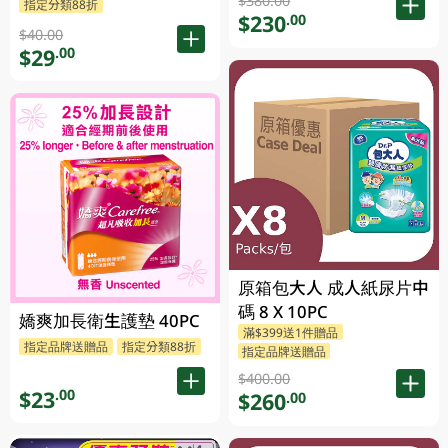
$380.00
指定分類88折
$230
.00
$40.00
$29
.00
原箱包大人 成人紙尿片中
碼 8 X 10PC
嬌爽加長衛生護墊 40PC
滿$399送1件贈品
指定品牌送贈品
指定分類88折
指定品牌送贈品
$400.00
$23
.00
$260
.00