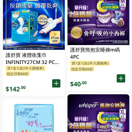
護舒寶熊抱安睡褲m碼
護舒寶 液體衛生巾
4PC
INFINITY27CM 32 PC
買1送1(加2件入購物車)
買1送1(加2件入購物車)
(包裝隨機發放)
指定分類88折
指定分類88折
$40
.00
$142
.00