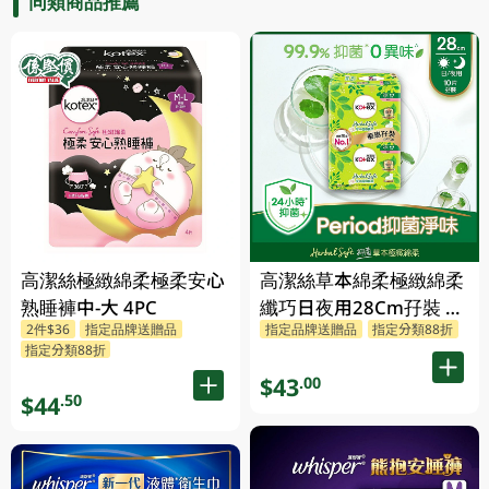
同類商品推薦
高潔絲極緻綿柔極柔安心
高潔絲草本綿柔極緻綿柔
熟睡褲中-大 4PC
纖巧日夜用28Cm孖裝 2
2件$36
指定品牌送贈品
指定品牌送贈品
指定分類88折
X 10PC
指定分類88折
$43
.00
$44
.50