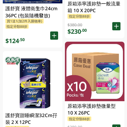
原箱添寧護妳墊一般流量
護舒寶 液體衛生巾24cm
箱 10 X 20PC
36PC (包裝隨機發放)
指定分類88折
買1送1(加2件入購物車)
$380.00
指定分類88折
$230
.00
$124
.50
原箱添寧護妳墊微量型
10 X 26PC
護舒寶甜睡瞬潔32Cm孖
指定分類88折
裝 2 X 12PC