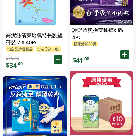
護舒寶熊抱安睡褲xl碼
高潔絲清爽透氣特長護墊
4PC
孖裝 2 X 40PC
指定分類88折
指定品牌送贈品
指定分類88折
$45.00
$41
.00
$34
.00