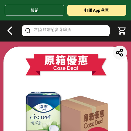
關閉
打開 App 落單
V
alid Until 30 June 2026