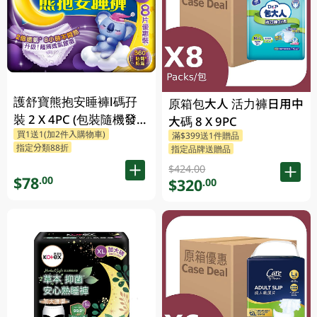
護舒寶熊抱安睡褲l碼孖
原箱包大人 活力褲日用中
裝 2 X 4PC (包裝隨機發
大碼 8 X 9PC
買1送1(加2件入購物車)
放)
滿$399送1件贈品
指定分類88折
指定品牌送贈品
$424.00
$78
.00
$320
.00