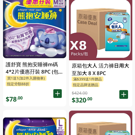
護舒寶 熊抱安睡褲m碼
原箱包大人 活力褲日用大
4*2片優惠孖裝 8PC (包
至加大 8 X 8PC
買1送1(加2件入購物車)
裝隨機發放)
滿$399送1件贈品
指定分類88折
指定品牌送贈品
$424.00
$78
.00
$320
.00