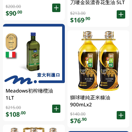
刀嘜金裝濃香花生油 5LT
$200.00
$90
.00
$213.00
$169
.90
Meadows初榨橄欖油
獅球嘜純正米糠油
1LT
900mLx2
$215.00
$108
.00
$140.00
$76
.90