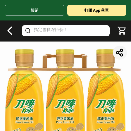
關閉
打開 App 落單
V
alid Until 30 June 2026