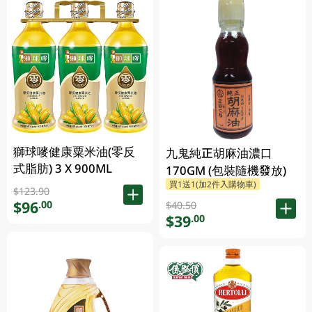
獅球嘜健康粟米油(零反
九鬼純正胡麻油濃口
式脂肪) 3 X 900ML
170GM (包裝隨機發放)
買1送1(加2件入購物車)
$123.90
$96
.00
$40.50
$39
.00