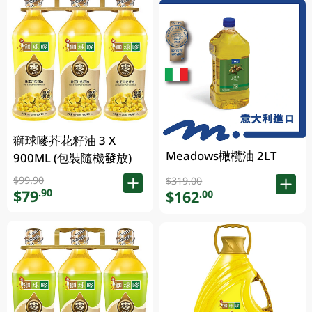
獅球嘜芥花籽油 3 X
Meadows橄欖油 2LT
900ML (包裝隨機發放)
$99.90
$319.00
$79
.90
$162
.00