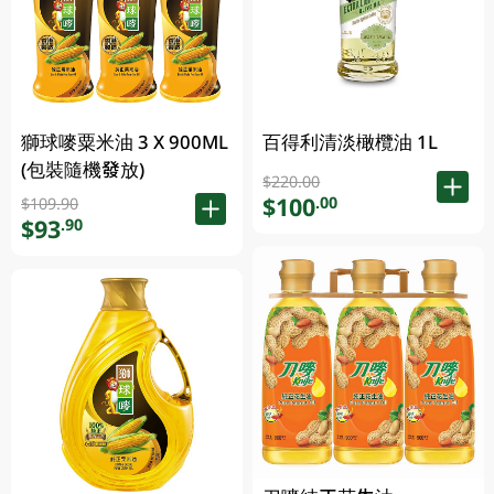
獅球嘜粟米油 3 X 900ML
百得利清淡橄欖油 1L
(包裝隨機發放)
$220.00
$100
.00
$109.90
$93
.90