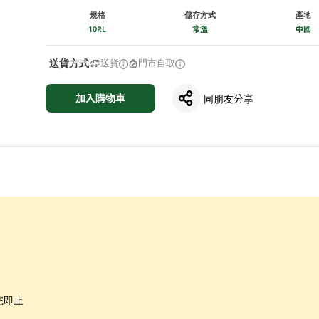
規格
儲存方式
產地
10RL
常溫
中國
送貨方式
送貨
門市自取
加入購物車
同朋友分享
完即止