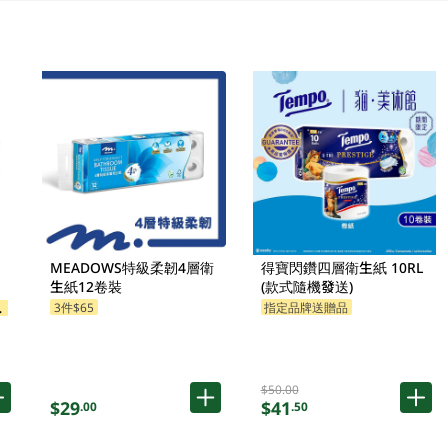
MEADOWS特級柔韌4層衛
得寶閃鑽四層衛生紙 10RL
生紙12卷裝
(款式隨機發送)
3件$65
指定品牌送贈品
$50.00
$29
$41
.00
.50