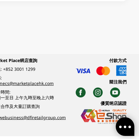
rket Place網店查詢
付款方式
:
+852 3001 1299
:
關注我們
inecs@marketplacehk.com
時間:
期一至日 上午九時至晚上六時
優質纲店認證
業合作及大量訂購查詢
webusiness@dfiretailgroup.com