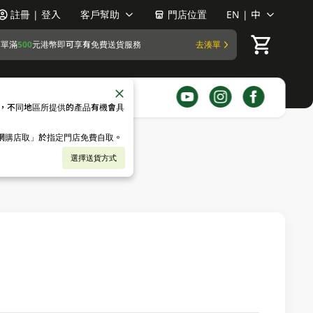
註冊 | 登入
客戶幫助
門店位置
EN | 中
訂單滿
500
元港幣即可享有免費送貨服務
去湊單
，不同地區所提供的產品有機會具
「網購店取」於指定門店免費自取。
選擇送貨方式