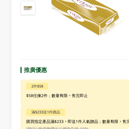
推廣優惠
2件$58
$58任揀2件；數量有限，售完即止
滿$233送1件贈品
購買指定產品滿$233，即送1件人氣贈品；數量有限，售
[贈品]
唯潔雅鑽石三層衛生紙 10RL