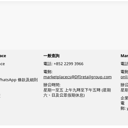
ace
一般查詢
Ma
ace
電話:
+852 2299 3966
電話
電郵:
電郵
marketplacecs@DFIretailgroup.com
onl
e WhatsApp 條款及細則
辦公時間:
辦公
星期一至五 上午九時至下午五時 (星期
星
六、日及公眾假期休息)
策
企
電
郵: