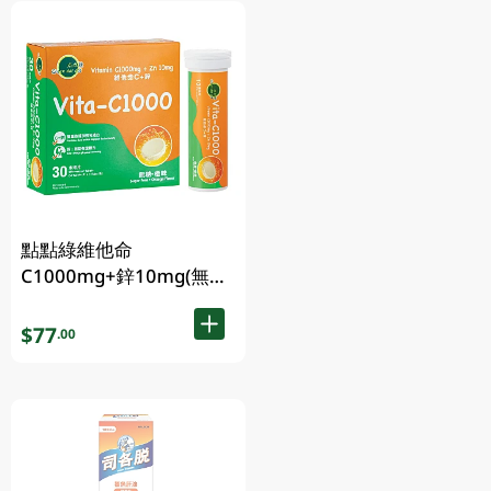
點點綠維他命
C1000mg+鋅10mg(無糖
橙味)30PC
$77
.00