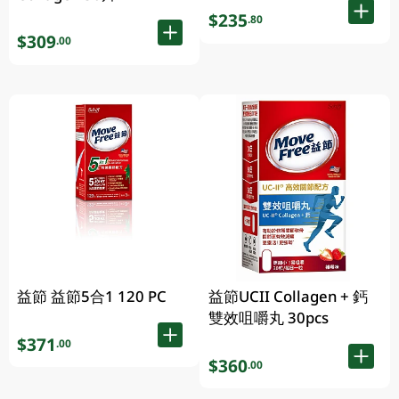
$235
.80
$309
.00
益節 益節5合1 120 PC
益節UCII Collagen + 鈣
雙效咀嚼丸 30pcs
$371
.00
$360
.00