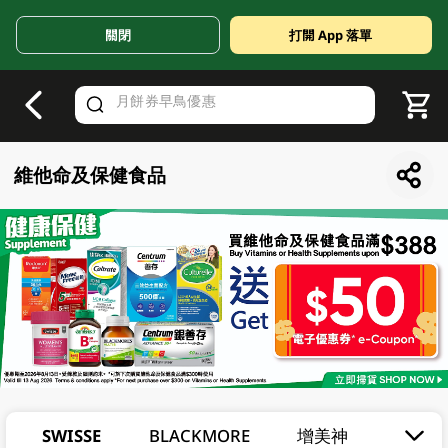
關閉
打開 App 落單
V
alid Until 30 June 2026
維他命及保健食品
SWISSE
BLACKMORE
增美神
善存