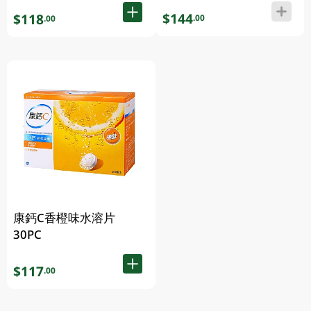
$144
$118
.00
.00
康鈣C香橙味水溶片
30PC
$117
.00