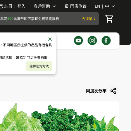
註冊 | 登入
客戶幫助
門店位置
EN | 中
訂單滿
500
元港幣即可享有免費送貨服務
去湊單
，不同地區所提供的產品有機會具
「網購店取」於指定門店免費自取。
選擇送貨方式
同朋友分享