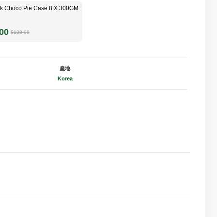
k Choco Pie Case 8 X 300GM
00
$128.00
產地
Korea