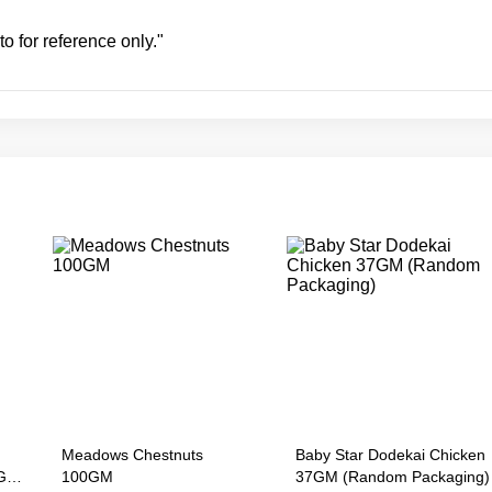
o for reference only."
Meadows Chestnuts
Baby Star Dodekai Chicken
G
100GM
37GM (Random Packaging)