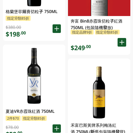
格蘭堡菲爾賽切粒子 750ML
指定分類85折
奔富 Bin8赤霞珠切粒子紅酒
$380.00
750ML (包裝隨機發放)
指定品牌9折
指定分類85折
$198
.00
$249
.00
夏迪VR赤霞珠紅酒 750ML
2件$70
指定分類85折
禾富巴斯黃牌系列梅洛紅
$78.00
酒 750ML(新舊包裝隨機發貨)
.00