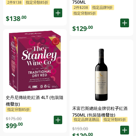
750ML
2件$138
指定分類85折
2件$208
指定品牌9折
指定分類85折
$138
.00
$129
.00
史丹尼傳統乾紅酒 4LT (包裝隨
機發放)
禾富巴斯總統金牌切粒子紅酒
指定分類85折
750ML (包裝隨機發放)
$175.00
指定品牌送贈品
指定分類85折
$99
.00
$159.00
$120
.00