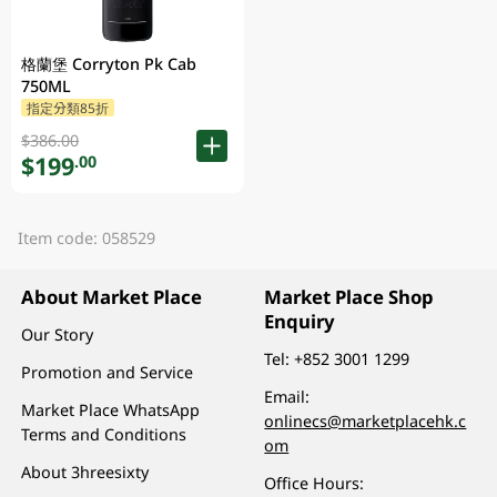
格蘭堡 Corryton Pk Cab
750ML
指定分類85折
$386.00
$199
.00
Item code: 058529
About Market Place
Market Place Shop
Enquiry
Our Story
Tel:
+852 3001 1299
Promotion and Service
Email:
Market Place WhatsApp
onlinecs@marketplacehk.c
Terms and Conditions
om
About 3hreesixty
Office Hours: