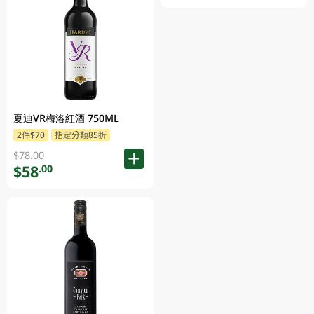
夏迪VR梅洛紅酒 750ML
2件$70
指定分類85折
$78.00
$58
.00