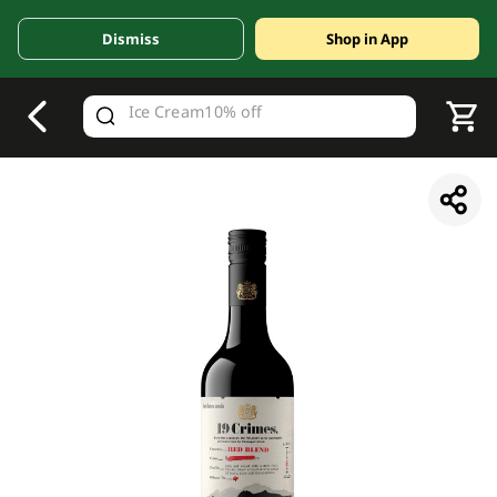
Dismiss
Shop in App
V
alid Until 30 June 2026