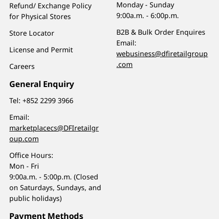
Monday - Sunday
Refund/ Exchange Policy
9:00a.m. - 6:00p.m.
for Physical Stores
B2B & Bulk Order Enquires
Store Locator
Email:
License and Permit
webusiness@dfiretailgroup
.com
Careers
General Enquiry
Tel:
+852 2299 3966
Email:
marketplacecs@DFIretailgr
oup.com
Office Hours:
Mon - Fri
9:00a.m. - 5:00p.m. (Closed
on Saturdays, Sundays, and
public holidays)
Payment Methods