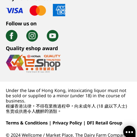
Follow us on
Quality eshop award
Under the law of Hong Kong, intoxicating liquor must not
be sold or supplied to a minor (under 18) in the course of
business.
根據香港法律，不得在業務過程中，向未成年人 (18 歲以下人士)
售賣或供應令人醺醉的酒類。
Terms & Conditions
|
Privacy Policy
|
DFI Retail Group
© 2024 Wellcome / Market Place. The Dairy Farm Company